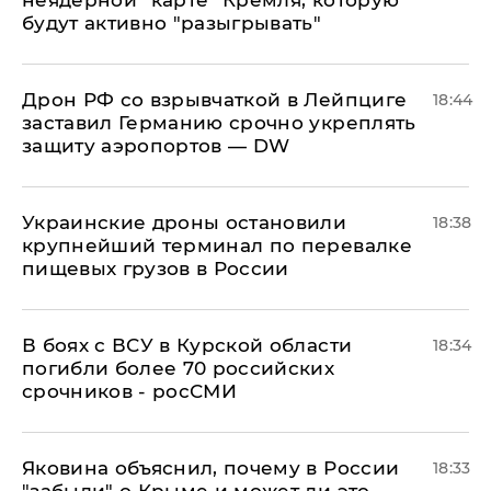
будут активно "разыгрывать"
​Дрон РФ со взрывчаткой в Лейпциге
18:44
заставил Германию срочно укреплять
защиту аэропортов — DW
Украинские дроны остановили
18:38
крупнейший терминал по перевалке
пищевых грузов в России
В боях с ВСУ в Курской области
18:34
погибли более 70 российских
срочников - росСМИ
Яковина объяснил, почему в России
18:33
"забыли" о Крыме и может ли это