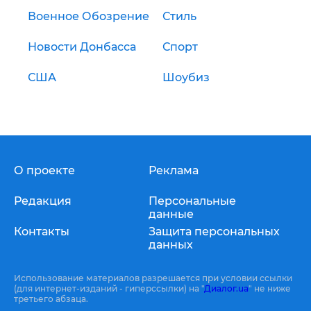
Военное Обозрение
Стиль
Новости Донбасса
Спорт
США
Шоубиз
О проекте
Реклама
Редакция
Персональные
данные
Контакты
Защита персональных
данных
Использование материалов разрешается при условии ссылки
(для интернет-изданий - гиперссылки) на "
Диалог.ua
" не ниже
третьего абзаца.