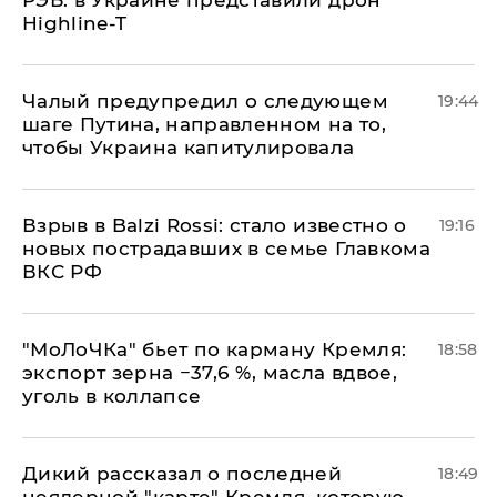
Highline-T
Чалый предупредил о следующем
19:44
шаге Путина, направленном на то,
чтобы Украина капитулировала
Взрыв в Balzi Rossi: стало известно о
19:16
новых пострадавших в семье Главкома
ВКС РФ
​"МоЛоЧКа" бьет по карману Кремля:
18:58
экспорт зерна −37,6 %, масла вдвое,
уголь в коллапсе
Дикий рассказал о последней
18:49
неядерной "карте" Кремля, которую