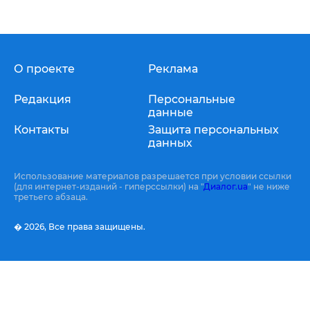
О проекте
Реклама
Редакция
Персональные
данные
Контакты
Защита персональных
данных
Использование материалов разрешается при условии ссылки
(для интернет-изданий - гиперссылки) на "
Диалог.ua
" не ниже
третьего абзаца.
� 2026,
Все права защищены.