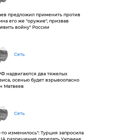
аев предложил применить против
ина его же "оружие", призвав
ъявить войну" России
Сеть
РФ надвигаются два тяжелых
зиса, осенью будет взрывоопасно
н Матвеев
Сеть
то-то изменилось": Турция запросила
ША разрешение передать Украине