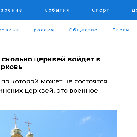
озрение
События
Спорт
Д
краина
россия
Общество
Блоги
 сколько церквей войдет в
ерковь
по которой может не состоятся
инских церквей, это военное