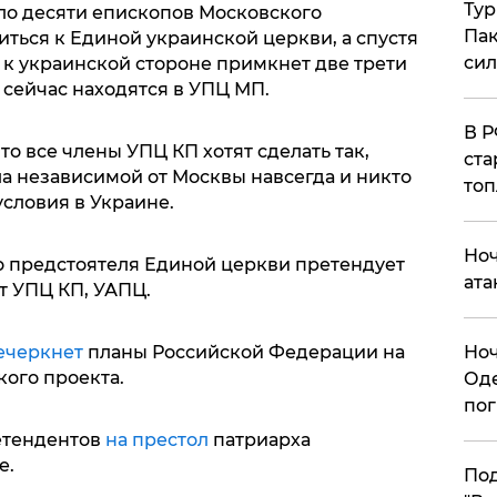
Тур
ло десяти епископов Московского
Пак
ться к Единой украинской церкви, а спустя
си
 к украинской стороне примкнет две трети
сейчас находятся в УПЦ МП.
​В 
о все члены УПЦ КП хотят сделать так,
ста
а независимой от Москвы навсегда и никто
топ
условия в Украине.
​Но
то предстоятеля Единой церкви претендует
ата
ет УПЦ КП, УАПЦ.
​Но
ечеркнет
планы Российской Федерации на
ого проекта.
Оде
пог
етендентов
на престол
патриарха
е.
По