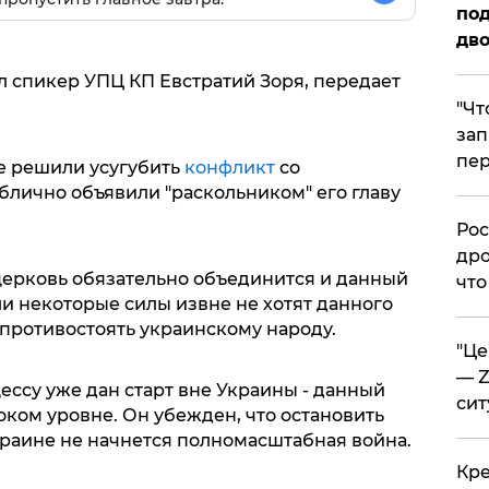
под
дво
л спикер УПЦ КП Евстратий Зоря, передает
​"Ч
зап
пер
ве решили усугубить
конфликт
со
блично объявили "раскольником" его главу
​Ро
дро
 церковь обязательно объединится и данный
что
и некоторые силы извне не хотят данного
 противостоять украинскому народу.
​"Ц
— Z
ессу уже дан старт вне Украины - данный
сит
ком уровне. Он убежден, что остановить
Украине не начнется полномасштабная война.
​Кр