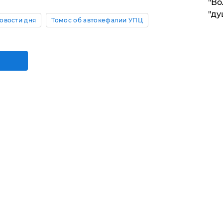
"Во
"ду
овости дня
Томос об автокефалии УПЦ