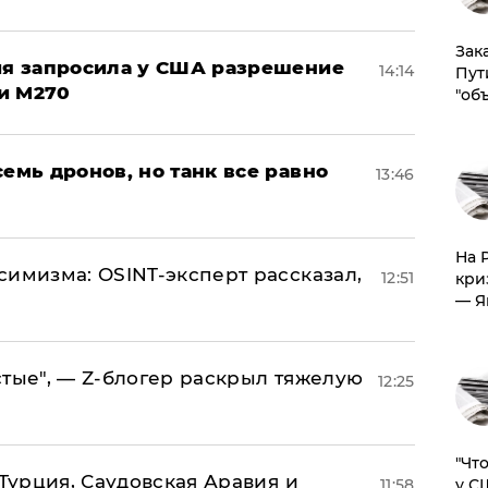
Зак
ция запросила у США разрешение
14:14
Пут
и M270
"об
семь дронов, но танк все равно
13:46
На 
симизма: OSINT-эксперт рассказал,
12:51
кри
— Я
стые", — Z-блогер раскрыл тяжелую
12:25
​"Ч
 Турция, Саудовская Аравия и
у С
11:58