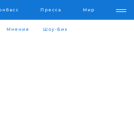
онбасс
Пресса
Мир
Мнение
Шоу-Биз