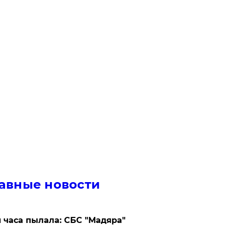
авные новости
 часа пылала: СБС "Мадяра"