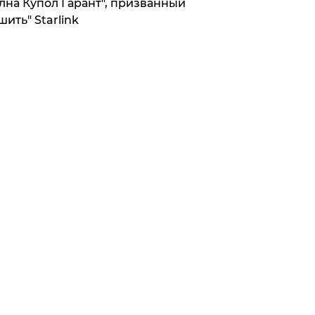
лна Купол Гарант", призванный
шить" Starlink