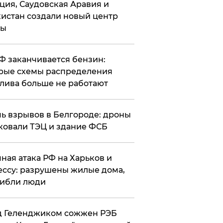
ция, Саудовская Аравия и
истан создали новый центр
лы
РФ заканчивается бензин:
рые схемы распределения
лива больше не работают
чь взрывов в Белгороде: дроны
ковали ТЭЦ и здание ФСБ
чная атака РФ на Харьков и
ссу: разрушены жилые дома,
ибли люди
д Геленджиком сожжен РЭБ