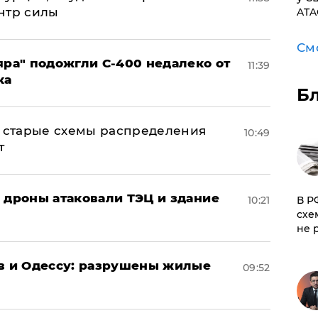
нтр силы
ATA
См
яра" подожгли С-400 недалеко от
11:39
ка
Б
н: старые схемы распределения
10:49
т
: дроны атаковали ТЭЦ и здание
​В 
10:21
схе
не 
ов и Одессу: разрушены жилые
09:52