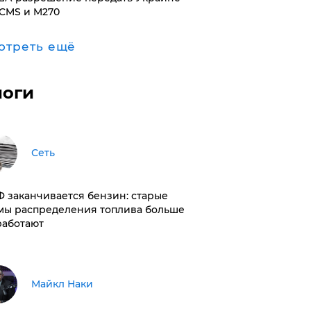
CMS и M270
отреть ещё
логи
Сеть
РФ заканчивается бензин: старые
мы распределения топлива больше
работают
Майкл Наки