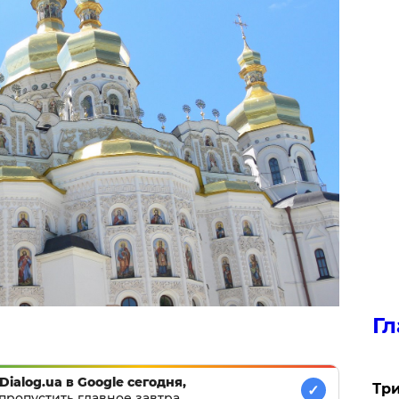
Гл
Dialog.ua в Google сегодня,
Три
✓
пропустить главное завтра.