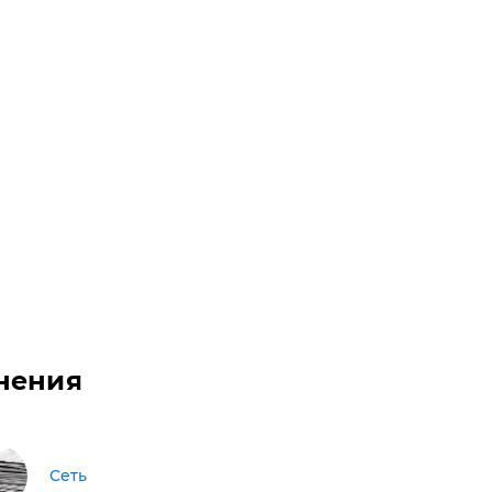
нения
Сеть