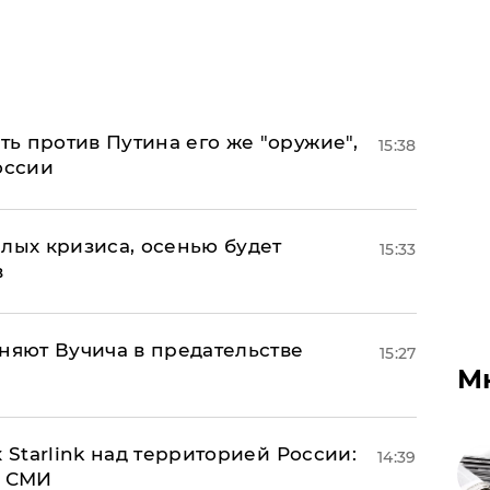
ь против Путина его же "оружие",
15:38
оссии
лых кризиса, осенью будет
15:33
в
няют Вучича в предательстве
15:27
М
 Starlink над территорией России:
14:39
- СМИ