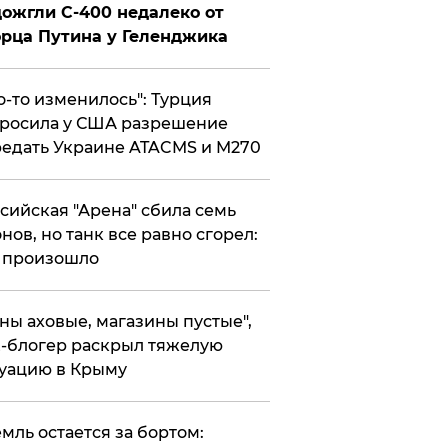
ожгли С-400 недалеко от
рца Путина у Геленджика
то-то изменилось": Турция
росила у США разрешение
едать Украине ATACMS и M270
ссийская "Арена" сбила семь
нов, но танк все равно сгорел:
 произошло
ены аховые, магазины пустые",
-блогер раскрыл тяжелую
уацию в Крыму
емль остается за бортом: