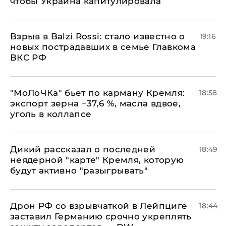
чтобы Украина капитулировала
Взрыв в Balzi Rossi: стало известно о
19:16
новых пострадавших в семье Главкома
ВКС РФ
​"МоЛоЧКа" бьет по карману Кремля:
18:58
экспорт зерна −37,6 %, масла вдвое,
уголь в коллапсе
Дикий рассказал о последней
18:49
неядерной "карте" Кремля, которую
будут активно "разыгрывать"
​Дрон РФ со взрывчаткой в Лейпциге
18:44
заставил Германию срочно укреплять