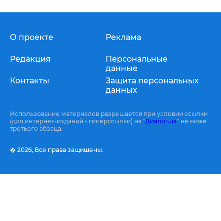
О проекте
Реклама
Редакция
Персональные
данные
Контакты
Защита персональных
данных
Использование материалов разрешается при условии ссылки
(для интернет-изданий - гиперссылки) на "
Диалог.ua
" не ниже
третьего абзаца.
� 2026,
Все права защищены.