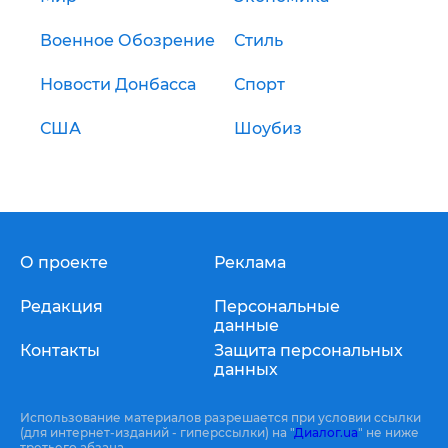
Военное Обозрение
Стиль
Новости Донбасса
Спорт
США
Шоубиз
О проекте
Реклама
Редакция
Персональные
данные
Контакты
Защита персональных
данных
Использование материалов разрешается при условии ссылки
(для интернет-изданий - гиперссылки) на "
Диалог.ua
" не ниже
третьего абзаца.