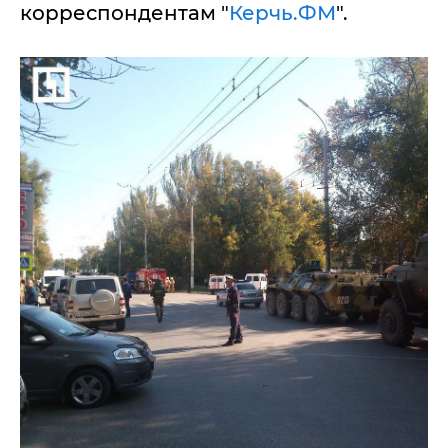
корреспондентам "
Керчь.ФМ
".