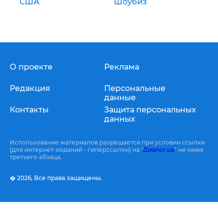
США
Шоубиз
О проекте
Реклама
Редакция
Персональные
данные
Контакты
Защита персональных
данных
Использование материалов разрешается при условии ссылки
(для интернет-изданий - гиперссылки) на "
Диалог.ua
" не ниже
третьего абзаца.
� 2026,
Все права защищены.