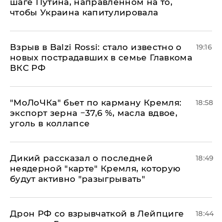
шаге Путина, направленном на то,
чтобы Украина капитулировала
Взрыв в Balzi Rossi: стало известно о
19:16
новых пострадавших в семье Главкома
ВКС РФ
​"МоЛоЧКа" бьет по карману Кремля:
18:58
экспорт зерна −37,6 %, масла вдвое,
уголь в коллапсе
Дикий рассказал о последней
18:49
неядерной "карте" Кремля, которую
будут активно "разыгрывать"
​Дрон РФ со взрывчаткой в Лейпциге
18:44