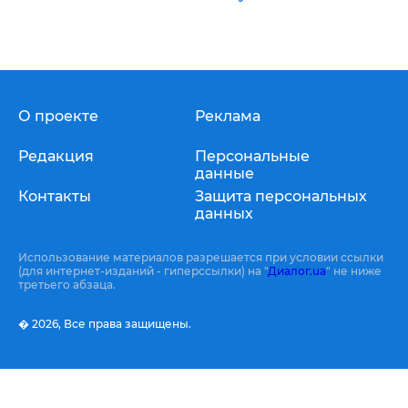
О проекте
Реклама
Редакция
Персональные
данные
Контакты
Защита персональных
данных
Использование материалов разрешается при условии ссылки
(для интернет-изданий - гиперссылки) на "
Диалог.ua
" не ниже
третьего абзаца.
� 2026,
Все права защищены.