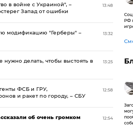
о в войне с Украиной", –
13:48
стерег Запад от ошибки
Соц
РФ 
игр
ую модификацию "Герберы" –
13:32
См
Б
е нужно делать, чтобы выстоять в
13:25
генты ФСБ и ГРУ,
12:58
нов и ракет по городу, – СБУ
Заг
мог
поо
ссказали об очень громком
12:54
соб