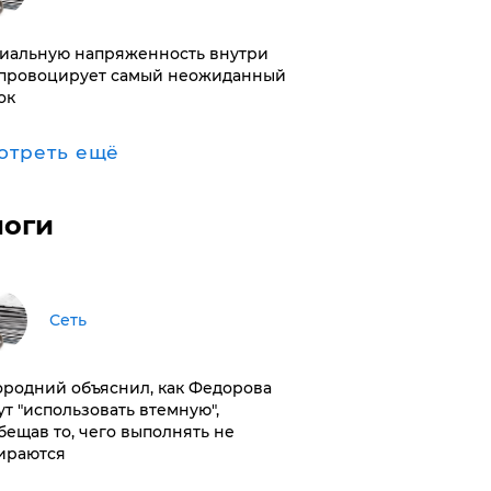
иальную напряженность внутри
провоцирует самый неожиданный
ок
отреть ещё
логи
Сеть
ородний объяснил, как Федорова
ут "использовать втемную",
бещав то, чего выполнять не
ираются