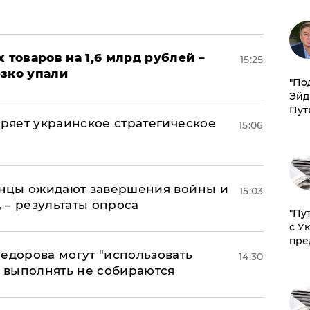
х товаров на 1,6 млрд рублей –
15:25
езко упали
​"По
Эйд
Пут
оряет украинское стратегическое
15:06
аинцы ожидают завершения войны и
15:03
, – результаты опроса
"Пу
с У
пре
едорова могут "использовать
14:30
о выполнять не собираются