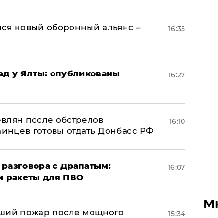
ся новый оборонный альянс –
16:35
рад у Ялты: опубликованы
16:27
влян после обстрелов
16:10
аинцев готовы отдать Донбасс РФ
 разговора с Драпатым:
16:07
и ракеты для ПВО
М
йший пожар после мощного
15:34