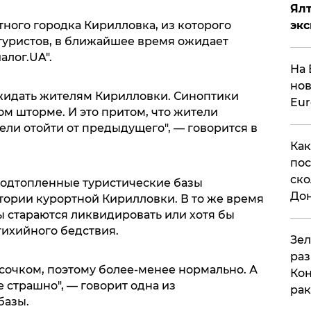
Ял
эк
ного городка Кирилловка, из которого
туристов, в ближайшее время ожидает
алог.UA".
На 
нов
жидать жителям Кирилловки. Синоптики
Eu
 шторме. И это притом, что жители
ели отойти от предыдущего", — говорится в
Как
пос
ско
подтопленные туристические базы
До
тории курортной Кирилловки. В то же время
 стараются ликвидировать или хотя бы
тихийного бедствия.
​Зе
раз
есочком, поэтому более-менее нормально. А
Кон
е страшно", — говорит одна из
рак
базы.