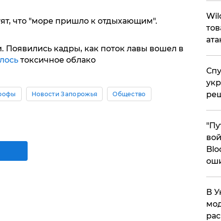
​Wi
ят, что "море пришло к отдыхающим".
тов
ата
. Появились кадры, как поток лавы вошел в
лось
токсичное облако
Спу
укр
ре
трофы
Новости Запорожья
Общество
"Пу
вой
Blo
ош
В У
мод
ра