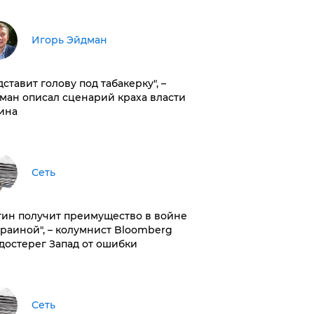
Игорь Эйдман
дставит голову под табакерку", –
ман описал сценарий краха власти
ина
Сеть
тин получит преимущество в войне
краиной", – колумнист Bloomberg
достерег Запад от ошибки
Сеть