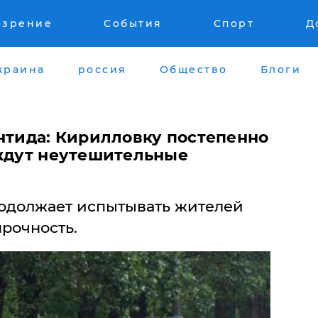
озрение
События
Спорт
Д
краина
россия
Общество
Блоги
антида: Кирилловку постепенно
 ждут неутешительные
одолжает испытывать жителей
прочность.