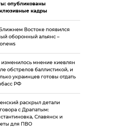
ты: опубликованы
склюзивные кадры
Ближнем Востоке появился
ый оборонный альянс –
ronews
 изменилось мнение киевлян
ле обстрелов баллистикой, и
лько украинцев готовы отдать
нбасс РФ
ленский раскрыл детали
говора с Драпатым:
стантиновка, Славянск и
еты для ПВО