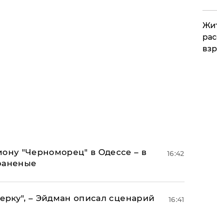
Жит
рас
вз
иону "Черноморец" в Одессе – в
16:42
раненые
керку", – Эйдман описал сценарий
16:41