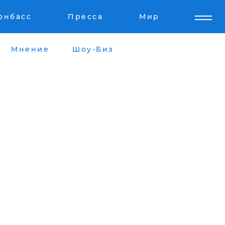
онбасс
Пресса
Мир
Мнение
Шоу-Биз