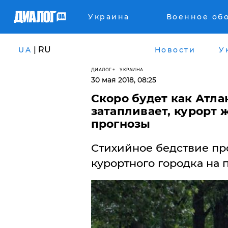
Украина
Военное об
| RU
UA
Новости
У
ДИАЛОГ
УКРАИНА
30 мая 2018, 08:25
Скоро будет как Атл
затапливает, курорт
прогнозы
Стихийное бедствие пр
курортного городка на 