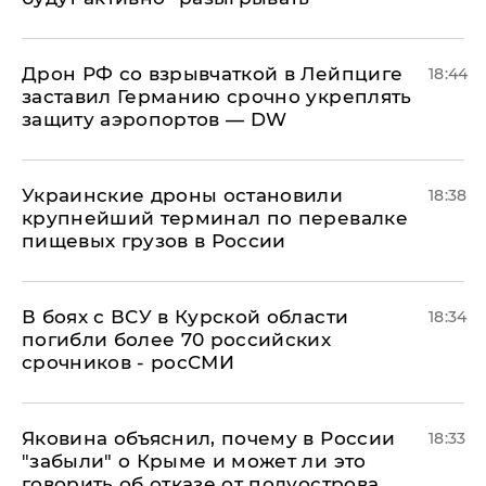
​Дрон РФ со взрывчаткой в Лейпциге
18:44
заставил Германию срочно укреплять
защиту аэропортов — DW
Украинские дроны остановили
18:38
крупнейший терминал по перевалке
пищевых грузов в России
В боях с ВСУ в Курской области
18:34
погибли более 70 российских
срочников - росСМИ
Яковина объяснил, почему в России
18:33
"забыли" о Крыме и может ли это
говорить об отказе от полуострова