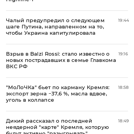
Чалый предупредил о следующем
19:44
шаге Путина, направленном на то,
чтобы Украина капитулировала
Взрыв в Balzi Rossi: стало известно о
19:16
новых пострадавших в семье Главкома
ВКС РФ
​"МоЛоЧКа" бьет по карману Кремля:
18:58
экспорт зерна −37,6 %, масла вдвое,
уголь в коллапсе
Дикий рассказал о последней
18:49
неядерной "карте" Кремля, которую
будут активно "разыгрывать"