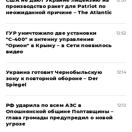
США не дают Украине лицензию на
12:53
производство ракет для Patriot по
неожиданной причине – The Atlantic
ГУР уничтожило две установки
12:52
"С‑400" и антенну управления
"Орион" в Крыму – в Сети появилось
видео
Украина готовит Чернобыльскую
12:14
зону к повторной обороне – Der
Spiegel
РФ ударила по всем АЗС в
12:12
Опошнянской общине Полтавщины –
глава громады предупредил о новой
угрозе