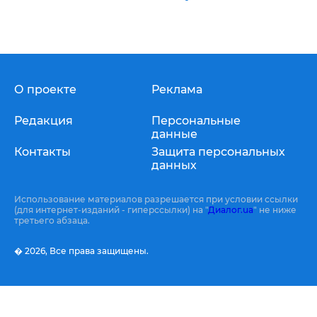
О проекте
Реклама
Редакция
Персональные
данные
Контакты
Защита персональных
данных
Использование материалов разрешается при условии ссылки
(для интернет-изданий - гиперссылки) на "
Диалог.ua
" не ниже
третьего абзаца.
� 2026,
Все права защищены.