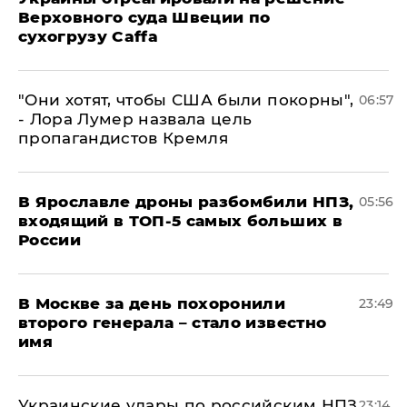
Верховного суда Швеции по
сухогрузу Caffa
"Они хотят, чтобы США были покорны",
06:57
- Лора Лумер назвала цель
пропагандистов Кремля
В Ярославле дроны разбомбили НПЗ,
05:56
входящий в ТОП-5 самых больших в
России
В Москве за день похоронили
23:49
второго генерала – стало известно
имя
Украинские удары по российским НПЗ
23:14