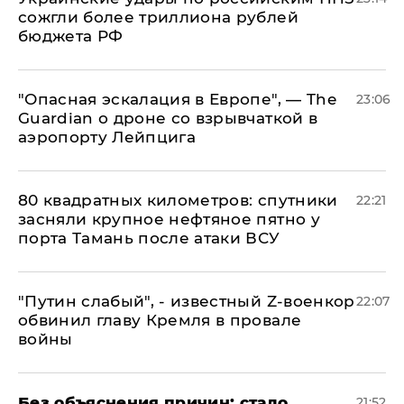
сожгли более триллиона рублей
бюджета РФ
"Опасная эскалация в Европе", — The
23:06
Guardian о дроне со взрывчаткой в
аэропорту Лейпцига
80 квадратных километров: спутники
22:21
засняли крупное нефтяное пятно у
порта Тамань после атаки ВСУ
​"Путин слабый", - известный Z-военкор
22:07
обвинил главу Кремля в провале
войны
Без объяснения причин: стало
21:52