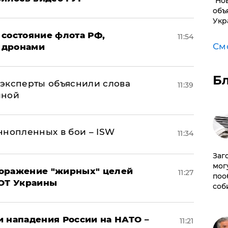
"Но
объ
Укр
 состояние флота РФ,
11:54
См
 дронами
Б
– эксперты объяснили слова
11:39
иной
ннопленных в бои – ISW
11:34
Заг
мог
поражение "жирных" целей
11:27
поо
ВОТ Украины
соб
и нападения России на НАТО –
11:21