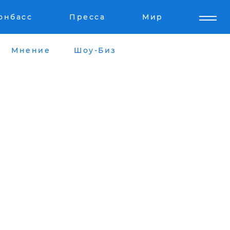
онбасс
Пресса
Мир
Мнение
Шоу-Биз