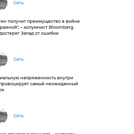
Сеть
тин получит преимущество в войне
краиной", – колумнист Bloomberg
достерег Запад от ошибки
Сеть
иальную напряженность внутри
провоцирует самый неожиданный
ок
Сеть