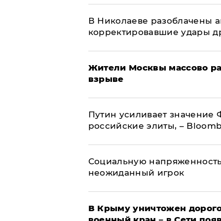
В Николаеве разоблачены а
корректировавшие удары дро
Жители Москвы массово ра
взрыве
Путин усиливает значение 
российские элиты, – Bloom
Социальную напряженность
неожиданный игрок
В Крыму уничтожен дорого
военный кран – в Сети поя