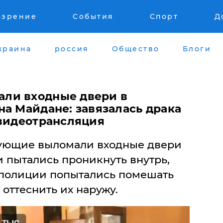
озрение
События
Спорт
Д
краина
россия
Общество
Блоги
ли входные двери в
на Майдане: завязалась драка
 видеотрансляция
гующие выломали входные двери
 пытались проникнуть внутрь,
 полиции попытались помешать
оттеснить их наружу.