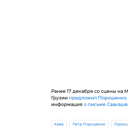
Ранее 17 декабря со сцены на
Грузии
предложил Порошенко п
информация
о письме Саакашв
Киев
Петр Порошенко
Проис