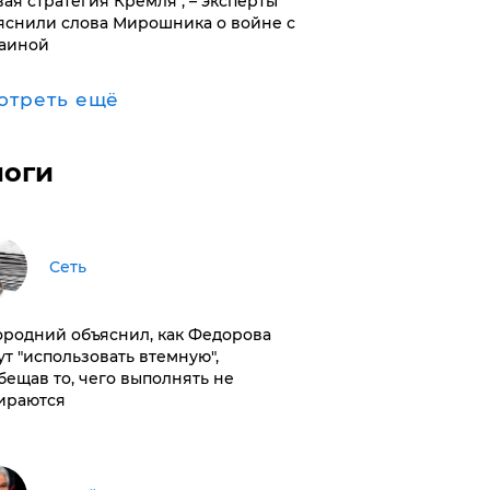
вая стратегия Кремля", – эксперты
яснили слова Мирошника о войне с
аиной
отреть ещё
логи
Сеть
ородний объяснил, как Федорова
ут "использовать втемную",
бещав то, чего выполнять не
ираются