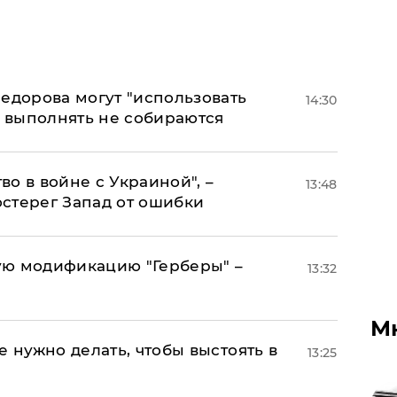
едорова могут "использовать
14:30
о выполнять не собираются
о в войне с Украиной", –
13:48
стерег Запад от ошибки
ую модификацию "Герберы" –
13:32
М
е нужно делать, чтобы выстоять в
13:25