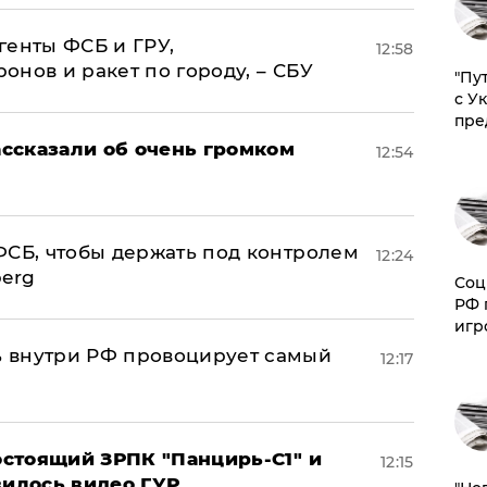
генты ФСБ и ГРУ,
12:58
нов и ракет по городу, – СБУ
"Пу
с У
пре
ссказали об очень громком
12:54
ФСБ, чтобы держать под контролем
12:24
berg
Соц
РФ 
игр
 внутри РФ провоцирует самый
12:17
стоящий ЗРПК "Панцирь-С1" и
12:15
вилось видео ГУР