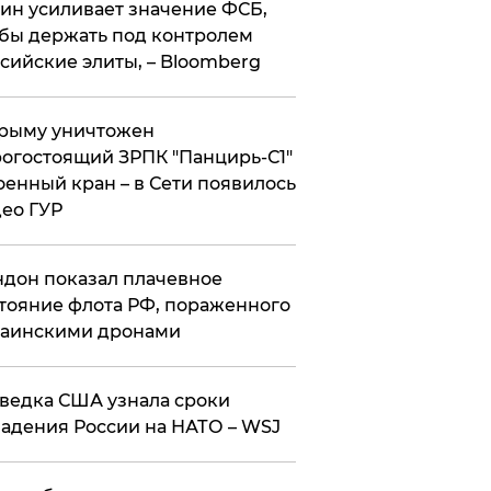
ин усиливает значение ФСБ,
бы держать под контролем
сийские элиты, – Bloomberg
рыму уничтожен
огостоящий ЗРПК "Панцирь-С1"
оенный кран – в Сети появилось
ео ГУР
дон показал плачевное
тояние флота РФ, пораженного
раинскими дронами
ведка США узнала сроки
адения России на НАТО – WSJ