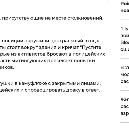
Poi
нов
 присутствующие на месте столкновений,
"Пу
вой
ки полиции окружили центральный вход к
Blo
ты стоят вокруг здания и кричат "Пустите
ош
орые из активистов бросают в полицейских
часть митингующих пресекает попытки
виков.
В У
мод
ра
тушки в камуфляже с закрытыми лицами,
ейских и спровоцировать драку в ответ.
Жит
рас
вз