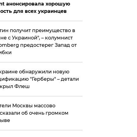
nt анонсировала хорошую
ость для всех украинцев
тин получит преимущество в
не с Украиной", – колумнист
omberg предостерег Запад от
ибки
краине обнаружили новую
ификацию "Герберы" – детали
скрыл Флеш
ели Москвы массово
сказали об очень громком
рыве