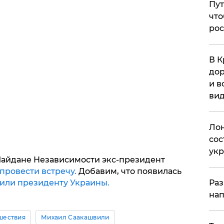
Пут
что
рос
В К
дор
и в
вид
Лон
сос
ук
 Майдане Независимости экс-президент
ровести встречу.
Добавим, что появилась
или президенту Украины.
Раз
нап
шествия
Михаил Саакашвили