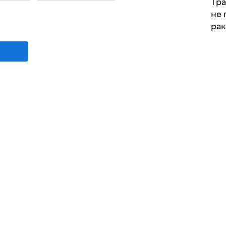
Тра
не 
рак