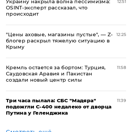
​Украину накрыла волна пессимизма:
12:51
OSINT-эксперт рассказал, что
происходит
​"Цены аховые, магазины пустые", — Z-
12:25
блогер раскрыл тяжелую ситуацию в
Крыму
​Кремль остается за бортом: Турция,
11:58
Саудовская Аравия и Пакистан
создали новый центр силы
Три часа пылала: СБС "Мадяра"
11:39
подожгли С-400 недалеко от дворца
Путина у Геленджика
Смотреть ещё