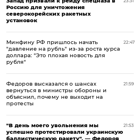
Запад призвали к рейду спецназа в
23:31
Россию для уничтожения
северокорейских ракетных
установок
Минфину РФ пришлось начать
22:47
"давление на рубль" из-за роста курса
доллара: "Это плохая новость для
рубля"
Федоров высказался о шансах
21:59
вернуться в министры обороны и
объяснил, почему не выходит на
протесты
​"В день моего увольнения мы
21:53
успешно протестировали украинскую
баллистическую ракету", — Федоров