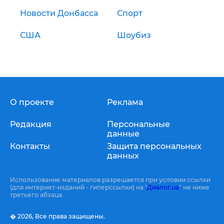
Новости Донбасса
Спорт
США
Шоубиз
О проекте
Реклама
Редакция
Персональные
данные
Контакты
Защита персональных
данных
Использование материалов разрешается при условии ссылки
(для интернет-изданий - гиперссылки) на "
Диалог.ua
" не ниже
третьего абзаца.
� 2026,
Все права защищены.