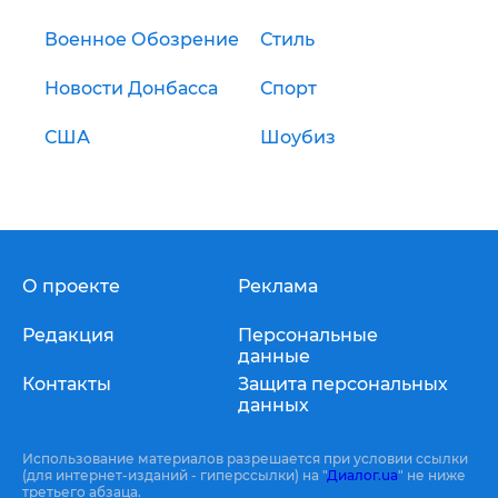
Военное Обозрение
Стиль
Новости Донбасса
Спорт
США
Шоубиз
О проекте
Реклама
Редакция
Персональные
данные
Контакты
Защита персональных
данных
Использование материалов разрешается при условии ссылки
(для интернет-изданий - гиперссылки) на "
Диалог.ua
" не ниже
третьего абзаца.