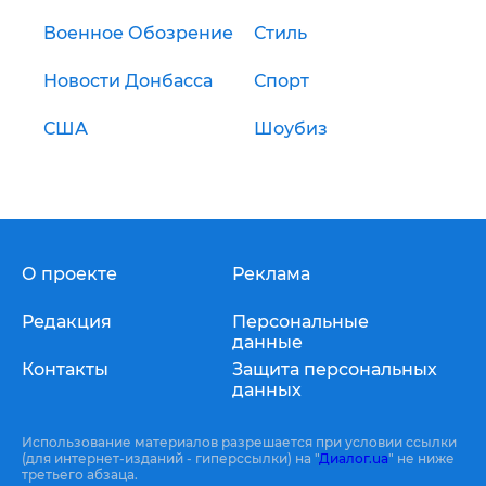
Военное Обозрение
Стиль
Новости Донбасса
Спорт
США
Шоубиз
О проекте
Реклама
Редакция
Персональные
данные
Контакты
Защита персональных
данных
Использование материалов разрешается при условии ссылки
(для интернет-изданий - гиперссылки) на "
Диалог.ua
" не ниже
третьего абзаца.