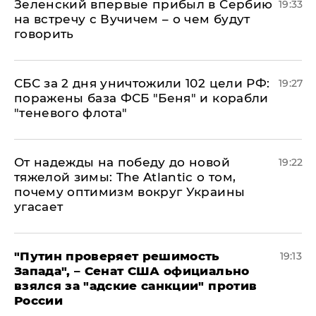
Зеленский впервые прибыл в Сербию
19:33
на встречу с Вучичем – о чем будут
говорить
СБС за 2 дня уничтожили 102 цели РФ:
19:27
поражены база ФСБ "Беня" и корабли
"теневого флота"
От надежды на победу до новой
19:22
тяжелой зимы: The Atlantic о том,
почему оптимизм вокруг Украины
угасает
"Путин проверяет решимость
19:13
Запада", – Сенат США официально
взялся за "адские санкции" против
России