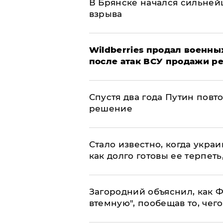
В Брянске начался сильне
взрыва
​Wildberries продал военны
после атак ВСУ продажи р
Спустя два года Путин повт
решение
Стало известно, когда укр
как долго готовы ее терпеть
Загородний объяснил, как Ф
втемную", пообещав то, чег