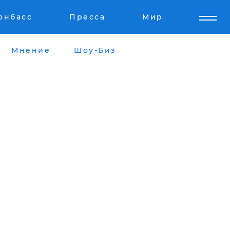
онбасс
Пресса
Мир
Мнение
Шоу-Биз