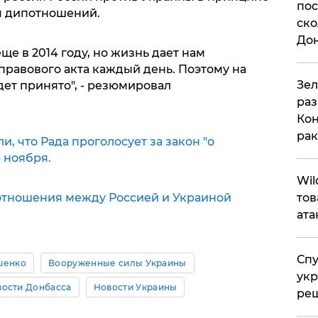
пос
м дипотношений.
ско
До
ще в 2014 году, но жизнь дает нам
правового акта каждый день. Поэтому на
​Зе
дет принято", - резюмировал
раз
Кон
рак
, что Рада проголосует за закон "о
 ноября.
​Wi
тношения между Россией и Украиной
тов
ата
Спу
шенко
Вооруженные силы Украины
укр
ости Донбасса
Новости Украины
ре