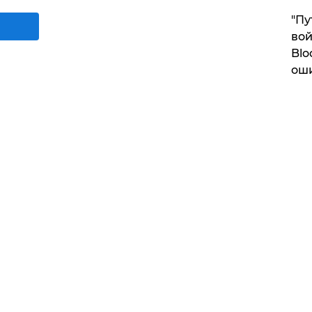
"Пу
вой
Blo
ош