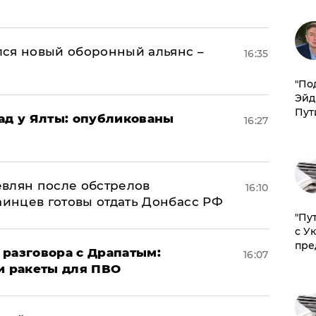
ся новый оборонный альянс –
16:35
​"По
Эйд
Пут
рад у Ялты: опубликованы
16:27
влян после обстрелов
16:10
аинцев готовы отдать Донбасс РФ
"Пу
с У
пре
 разговора с Драпатым:
16:07
и ракеты для ПВО