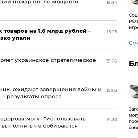
йший пожар после мощного
15:34
Соц
РФ 
игр
х товаров на 1,6 млрд рублей –
15:25
езко упали
См
оряет украинское стратегическое
15:06
Б
аинцы ожидают завершения войны и
15:03
, – результаты опроса
Заг
мог
едорова могут "использовать
14:30
поо
о выполнять не собираются
соб