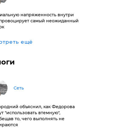
иальную напряженность внутри
провоцирует самый неожиданный
ок
отреть ещё
логи
Сеть
ородний объяснил, как Федорова
ут "использовать втемную",
бещав то, чего выполнять не
ираются