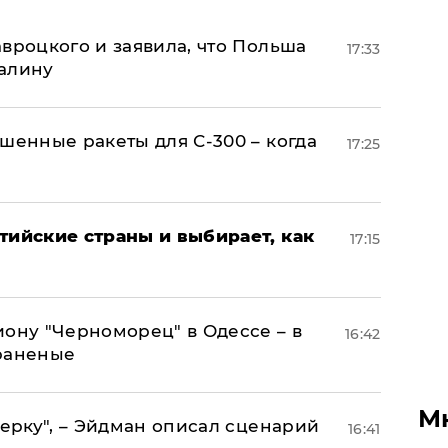
авроцкого и заявила, что Польша
17:33
алину
шенные ракеты для С-300 – когда
17:25
тийские страны и выбирает, как
17:15
иону "Черноморец" в Одессе – в
16:42
раненые
М
керку", – Эйдман описал сценарий
16:41