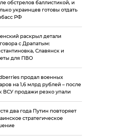
ле обстрелов баллистикой, и
лько украинцев готовы отдать
нбасс РФ
ленский раскрыл детали
говора с Драпатым:
стантиновка, Славянск и
еты для ПВО
ldberries продал военных
аров на 1,6 млрд рублей – после
к ВСУ продажи резко упали
стя два года Путин повторяет
аинское стратегическое
шение