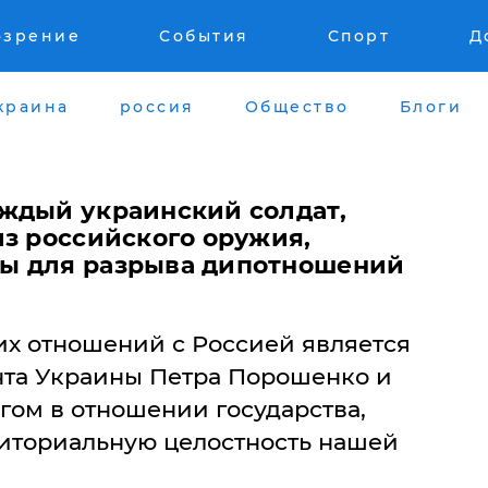
озрение
События
Спорт
Д
краина
россия
Общество
Блоги
ждый украинский солдат,
из российского оружия,
ы для разрыва дипотношений
х отношений с Россией является
нта Украины Петра Порошенко и
ом в отношении государства,
иториальную целостность нашей