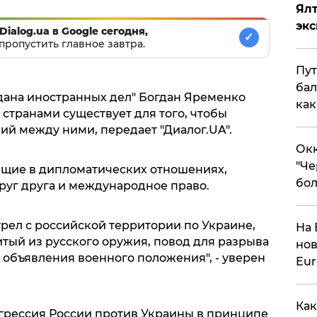
Ял
эк
Dialog.ua в Google сегодня,
✓
пропустить главное завтра.
Пут
бал
ана иностранных дел" Богдан Яременко
как
 странами существует для того, чтобы
й между ними, передает "Диалог.UA".
Окк
"Че
ящие в дипломатических отношениях,
бол
руг друга и международное право.
рел с российской территории по Украине,
На 
тый из русского оружия, повод для разрыва
нов
объявления военного положения", - уверен
Eu
Как
грессия России против Украины в принципе