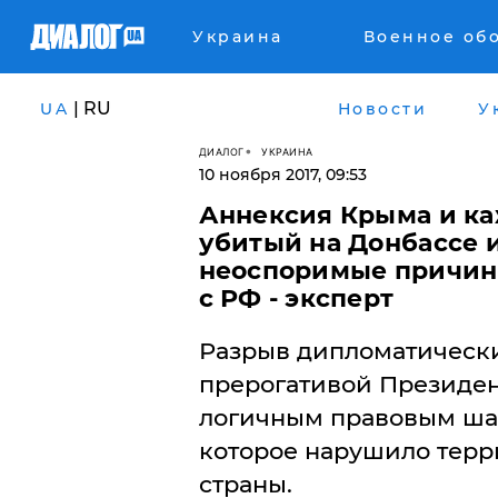
Украина
Военное об
| RU
UA
Новости
У
ДИАЛОГ
УКРАИНА
10 ноября 2017, 09:53
Аннексия Крыма и ка
убитый на Донбассе 
неоспоримые причин
с РФ - эксперт
Разрыв дипломатически
прерогативой Президе
логичным правовым шаг
которое нарушило терр
страны.