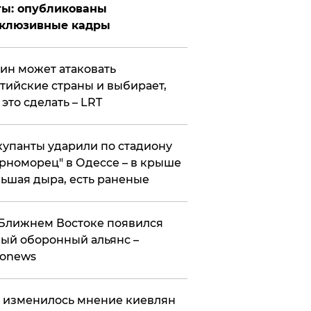
ты: опубликованы
склюзивные кадры
ин может атаковать
тийские страны и выбирает,
 это сделать – LRT
упанты ударили по стадиону
рноморец" в Одессе – в крыше
ьшая дыра, есть раненые
Ближнем Востоке появился
ый оборонный альянс –
ronews
 изменилось мнение киевлян