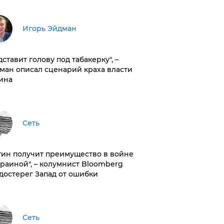
Игорь Эйдман
дставит голову под табакерку", –
ман описал сценарий краха власти
ина
Сеть
тин получит преимущество в войне
краиной", – колумнист Bloomberg
достерег Запад от ошибки
Сеть