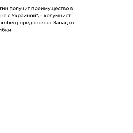
тин получит преимущество в
не с Украиной", – колумнист
omberg предостерег Запад от
ибки