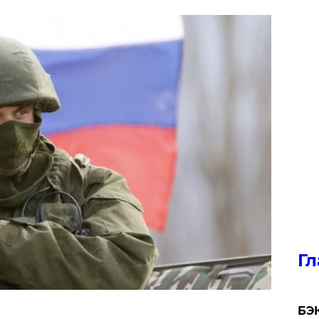
Гл
​БЭ