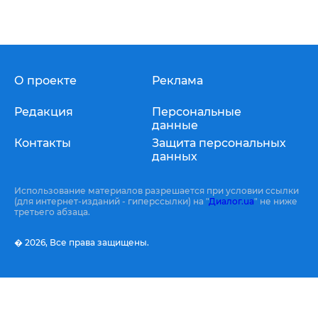
О проекте
Реклама
Редакция
Персональные
данные
Контакты
Защита персональных
данных
Использование материалов разрешается при условии ссылки
(для интернет-изданий - гиперссылки) на "
Диалог.ua
" не ниже
третьего абзаца.
� 2026,
Все права защищены.