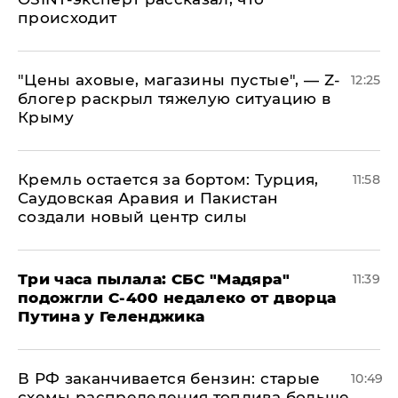
происходит
​"Цены аховые, магазины пустые", — Z-
12:25
блогер раскрыл тяжелую ситуацию в
Крыму
​Кремль остается за бортом: Турция,
11:58
Саудовская Аравия и Пакистан
создали новый центр силы
Три часа пылала: СБС "Мадяра"
11:39
подожгли С-400 недалеко от дворца
Путина у Геленджика
​В РФ заканчивается бензин: старые
10:49
схемы распределения топлива больше