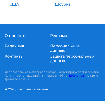
США
Шоубиз
О проекте
Реклама
Редакция
Персональные
данные
Контакты
Защита персональных
данных
Использование материалов разрешается при условии ссылки
(для интернет-изданий - гиперссылки) на "
Диалог.ua
" не ниже
третьего абзаца.
� 2026,
Все права защищены.