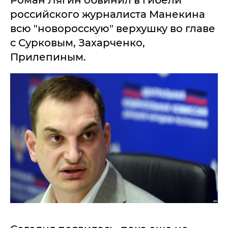
Роман Лягин обвинил в гибели
российского журналиста Манекина
всю "новоросскую" верхушку во главе
с Сурковым, Захарченко,
Прилепиным.