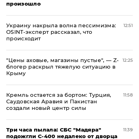
произошло
​Украину накрыла волна пессимизма:
12:51
OSINT-эксперт рассказал, что
происходит
​"Цены аховые, магазины пустые", — Z-
12:25
блогер раскрыл тяжелую ситуацию в
Крыму
​Кремль остается за бортом: Турция,
11:58
Саудовская Аравия и Пакистан
создали новый центр силы
Три часа пылала: СБС "Мадяра"
11:39
подожгли С-400 недалеко от дворца