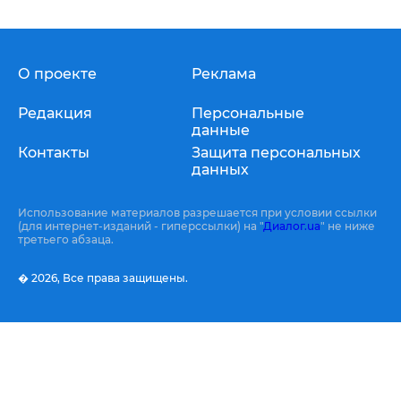
О проекте
Реклама
Редакция
Персональные
данные
Контакты
Защита персональных
данных
Использование материалов разрешается при условии ссылки
(для интернет-изданий - гиперссылки) на "
Диалог.ua
" не ниже
третьего абзаца.
� 2026,
Все права защищены.