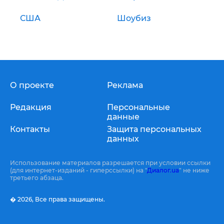
США
Шоубиз
О проекте
Реклама
Редакция
Персональные
данные
Контакты
Защита персональных
данных
Использование материалов разрешается при условии ссылки
(для интернет-изданий - гиперссылки) на "
Диалог.ua
" не ниже
третьего абзаца.
� 2026,
Все права защищены.