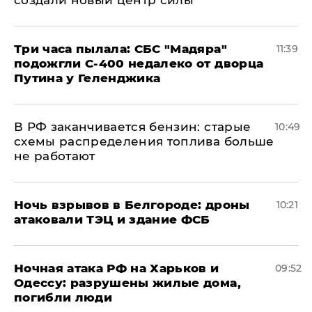
создали новый центр силы
Три часа пылала: СБС "Мадяра"
11:39
подожгли С-400 недалеко от дворца
Путина у Геленджика
​В РФ заканчивается бензин: старые
10:49
схемы распределения топлива больше
не работают
​Ночь взрывов в Белгороде: дроны
10:21
атаковали ТЭЦ и здание ФСБ
​Ночная атака РФ на Харьков и
09:52
Одессу: разрушены жилые дома,
погибли люди