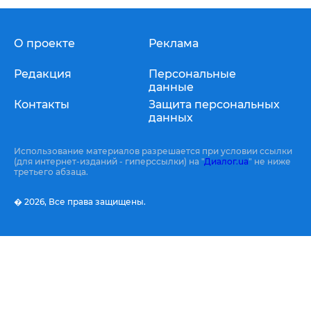
О проекте
Реклама
Редакция
Персональные
данные
Контакты
Защита персональных
данных
Использование материалов разрешается при условии ссылки
(для интернет-изданий - гиперссылки) на "
Диалог.ua
" не ниже
третьего абзаца.
� 2026,
Все права защищены.