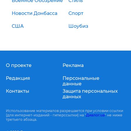
Военное Обозрение
Стиль
Новости Донбасса
Спорт
США
Шоубиз
О проекте
Реклама
Редакция
Персональные
данные
Контакты
Защита персональных
данных
Использование материалов разрешается при условии ссылки
(для интернет-изданий - гиперссылки) на "
Диалог.ua
" не ниже
третьего абзаца.