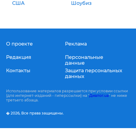
США
Шоубиз
О проекте
Реклама
Редакция
Персональные
данные
Контакты
Защита персональных
данных
Использование материалов разрешается при условии ссылки
(для интернет-изданий - гиперссылки) на "
Диалог.ua
" не ниже
третьего абзаца.
� 2026,
Все права защищены.