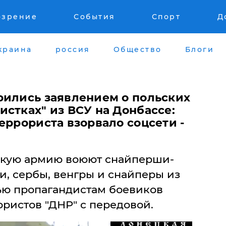
озрение
События
Спорт
Д
краина
россия
Общество
Блоги
рились заявлением о польских
стках" из ВСУ на Донбассе:
еррориста взорвало соцсети -
нскую армию воюют снайперши-
и, сербы, венгры и снайперы из
ью пропагандистам боевиков
ористов "ДНР" с передовой.