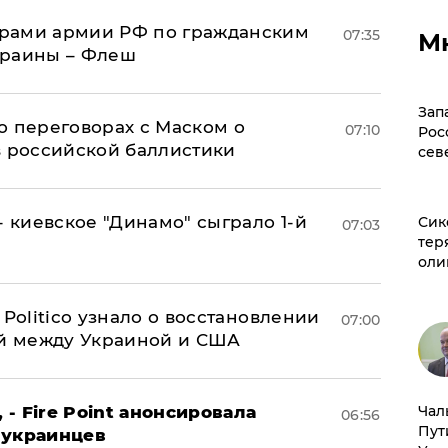
рами армии РФ по гражданским
07:35
М
краины – Флеш
Зап
о переговорах с Маском о
07:10
Рос
в российской баллистики
сев
- киевское "Динамо" сыграло 1-й
Сик
07:03
тер
оли
 Politico узнало о восстановлении
07:00
й между Украиной и США
 - Fire Point анонсировала
Чал
06:56
Пут
 украинцев