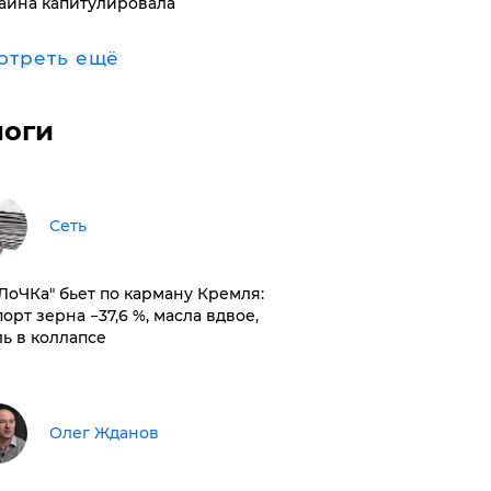
аина капитулировала
отреть ещё
логи
Сеть
оЛоЧКа" бьет по карману Кремля:
орт зерна −37,6 %, масла вдвое,
ль в коллапсе
Олег Жданов