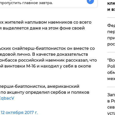
✓
пропустить главное завтра.
клю
и в
ых жителей наплывом наемников со всего
Фед
я выделяется даже на этом фоне своей
пер
при
рос
ьских снайперш-биатлонисток он вместе со
довой лично. В качестве доказательств
онбассе российский наемник рассказал, что
​"В
 винтовки М-16 и находил у себя в окопе
Pol
об
ме
перши-биатлонистки, американский
р по акценту определил сербов и поляков
Зап
ZqbacV
в Р
сев
)
12 октября 2017 г.
уст