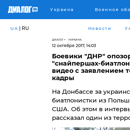
Украина
Военное об
| RU
UA
Новости
У
ДИАЛОГ
УКРАИНА
12 октября 2017, 14:03
Боевики "ДНР" опозо
"снайпершах-биатлони
видео с заявлением т
кадры
​На Донбассе за украи
биатлонистки из Польш
США. Об этом в интерв
рассказал один из терр