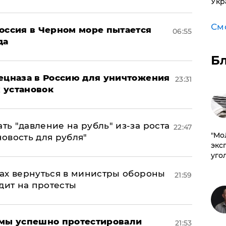
Укр
См
оссия в Черном море пытается
06:55
да
Б
пецназа в Россию для уничтожения
23:31
 установок
ь "давление на рубль" из-за роста
22:47
​"М
новость для рубля"
эксп
уго
ах вернуться в министры обороны
21:59
дит на протесты
я мы успешно протестировали
21:53