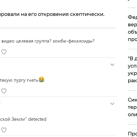
ровали на его откровения скептически.
Фед
вер
объ
про
​"В
усп
укр
рак
Сик
тер
оли
​Пр