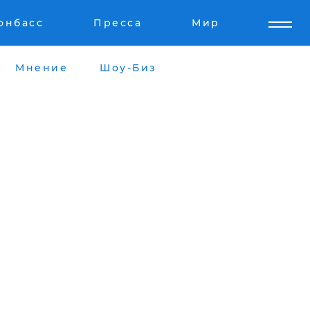
онбасс
Пресса
Мир
Мнение
Шоу-Биз