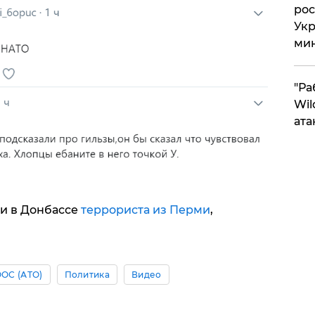
рос
Укр
ми
"Ра
Wil
ата
и в Донбассе
террориста из Перми
,
ОС (АТО)
Политика
Видео