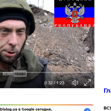
Гл
ВСУ
Dialog.ua в Google сегодня,