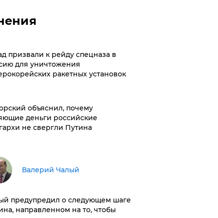
нения
ад призвали к рейду спецназа в
сию для уничтожения
ерокорейских ракетных установок
орский объяснил, почему
яющие деньги российские
гархи не свергли Путина
Валерий Чалый
ый предупредил о следующем шаге
ина, направленном на то, чтобы