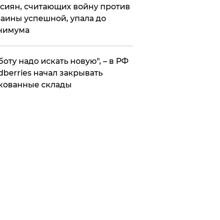
сиян, считающих войну против
аины успешной, упала до
нимума
боту надо искать новую", – в РФ
dberries начал закрывать
кованные склады