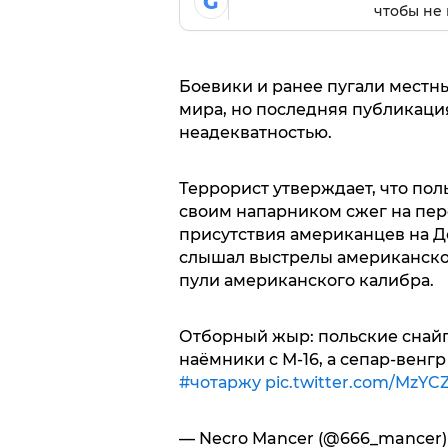
G
чтобы не 
Боевики и ранее пугали местн
мира, но последняя публикаци
неадекватностью.
Террорист утверждает, что пол
своим напарником сжег на пере
присутствия американцев на Д
слышал выстрелы американской
пули американского калибра.
Отборный жыр: польские снай
наёмники с М-16, а сепар-венг
#чотаржу
pic.twitter.com/MzYC
— Necro Mancer (@666_mancer