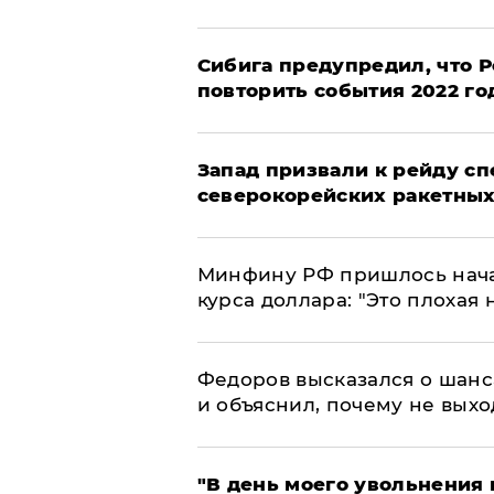
Сибига предупредил, что Р
повторить события 2022 го
Запад призвали к рейду с
северокорейских ракетных
Минфину РФ пришлось начат
курса доллара: "Это плохая 
Федоров высказался о шанс
и объяснил, почему не выхо
​"В день моего увольнени