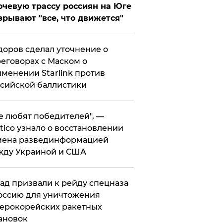
чевую трассу россиян на Юге
зрывают "все, что движется"
оров сделал уточнение о
еговорах с Маском о
менении Starlink против
сийской баллистики
се любят победителей", —
itico узнало о восстановлении
мена развединформацией
жду Украиной и США
ад призвали к рейду спецназа
оссию для уничтожения
ерокорейских ракетных
ановок