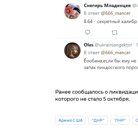
Ранее сообщалось о ликвидаци
которого не стало 5 октября.
Армия США
"ДНР"
"ЛНР"
О