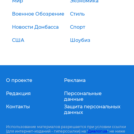
Мир
Экономика
Военное Обозрение
Стиль
Новости Донбасса
Спорт
США
Шоубиз
О проекте
Реклама
Редакция
Персональные
данные
Контакты
Защита персональных
данных
Использование материалов разрешается при условии ссылки
(для интернет-изданий - гиперссылки) на "
Диалог.ua
" не ниже