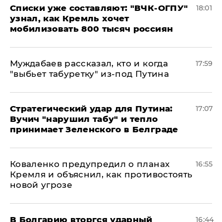
Списки уже составляют: "ВЧК-ОГПУ"
18:01
узнал, как Кремль хочет
мобилизовать 800 тысяч россиян
Муждабаев рассказал, кто и когда
17:59
"выбьет табуретку" из-под Путина
Стратегический удар для Путина:
17:07
Вучич "нарушил табу" и тепло
принимает Зеленского в Белграде
Коваленко предупредил о планах
16:55
Кремля и объяснил, как противостоять
новой угрозе
В Болгарию вторгся ударный
16:44