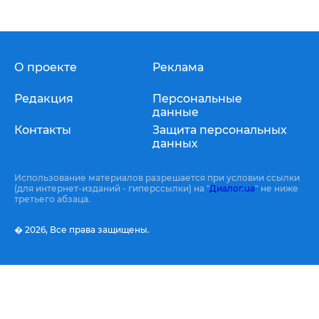
О проекте
Реклама
Редакция
Персональные
данные
Контакты
Защита персональных
данных
Использование материалов разрешается при условии ссылки
(для интернет-изданий - гиперссылки) на "
Диалог.ua
" не ниже
третьего абзаца.
� 2026,
Все права защищены.