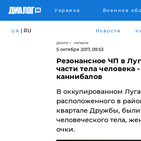
Украина
Военное об
| RU
UA
Новости
У
ДИАЛОГ
УКРАИНА
5 октября 2017, 09:53
Резонансное ЧП в Лу
части тела человека 
каннибалов
​В оккупированном Луга
расположенного в район
квартале Дружбы, были
человеческого тела, ж
очки.