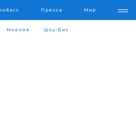
онбасс
Пресса
Мир
Мнение
Шоу-Биз