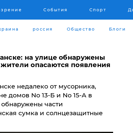
озрение
События
Спорт
Д
краина
россия
Общество
Блоги
ганске: на улице обнаружены
- жители опасаются появления
нске недалеко от мусорника,
е домов No 13-Б и No 15-А в
 обнаружены части
енская сумка и солнцезащитные