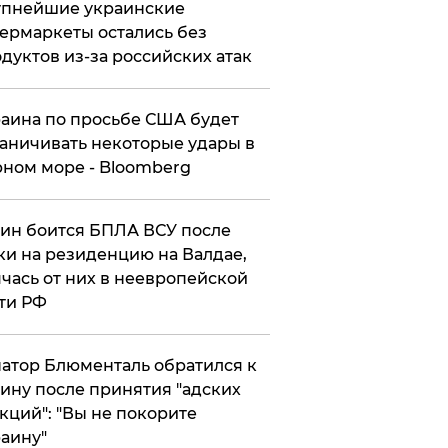
упнейшие украинские
ермаркеты остались без
дуктов из-за российских атак
аина по просьбе США будет
аничивать некоторые удары в
ном море - Bloomberg
ин боится БПЛА ВСУ после
ки на резиденцию на Валдае,
чась от них в неевропейской
ти РФ
атор Блюменталь обратился к
ину после принятия "адских
кций": "Вы не покорите
аину"