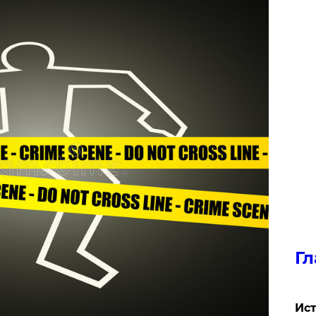
Гл
Ист