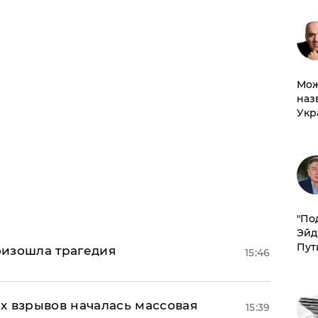
Мож
наз
Укр
​"По
Эйд
Пут
оизошла трагедия
15:46
х взрывов началась массовая
15:39