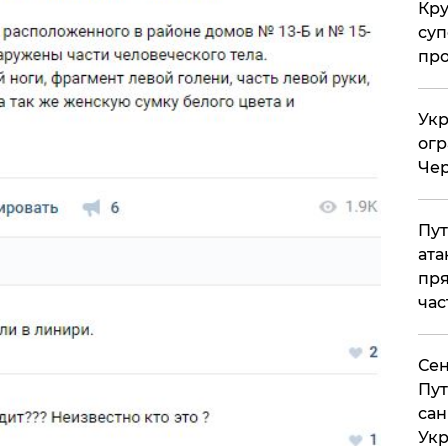
Кр
суп
про
Укр
огр
Чер
Пут
ата
пря
час
Сен
Пут
сан
Укр