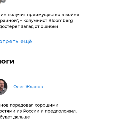
тин получит преимущество в войне
краиной", – колумнист Bloomberg
достерег Запад от ошибки
отреть ещё
логи
Олег Жданов
нов порадовал хорошими
остями из России и предположил,
 будет дальше