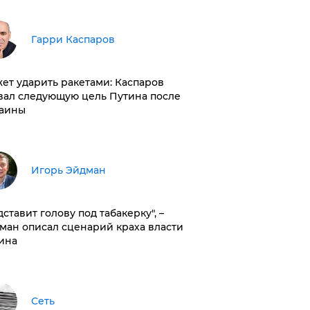
Гарри Каспаров
ет ударить ракетами: Каспаров
вал следующую цель Путина после
аины
Игорь Эйдман
дставит голову под табакерку", –
ман описал сценарий краха власти
ина
Сеть