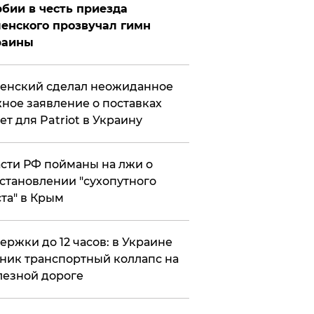
бии в честь приезда
енского прозвучал гимн
раины
енский сделал неожиданное
ное заявление о поставках
ет для Patriot в Украину
сти РФ пойманы на лжи о
становлении "сухопутного
та" в Крым
ержки до 12 часов: в Украине
ник транспортный коллапс на
езной дороге