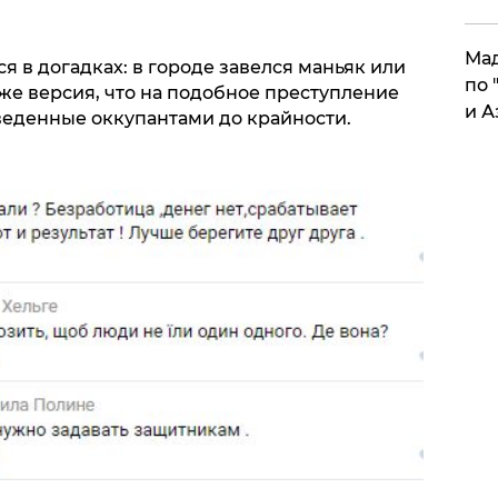
Мад
я в догадках: в городе завелся маньяк или
по 
же версия, что на подобное преступление
и А
еденные оккупантами до крайности.