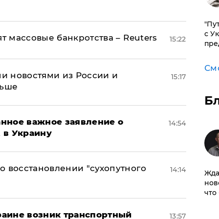
"Пу
с У
ят массовые банкротства – Reuters
15:22
пре
См
и новостями из России и
15:17
льше
Б
нное важное заявление о
14:54
t в Украину
о восстановлении "сухопутного
14:14
Жда
нов
что
краине возник транспортный
13:57