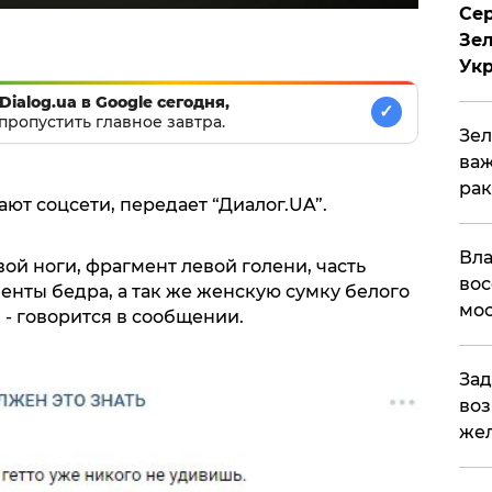
Сер
Зел
Ук
Dialog.ua в Google сегодня,
✓
пропустить главное завтра.
Зел
важ
рак
т соцсети, передает “Диалог.UA”.
Вла
ой ноги, фрагмент левой голени, часть
вос
менты бедра, а так же женскую сумку белого
мос
 - говорится в сообщении.
Зад
воз
жел