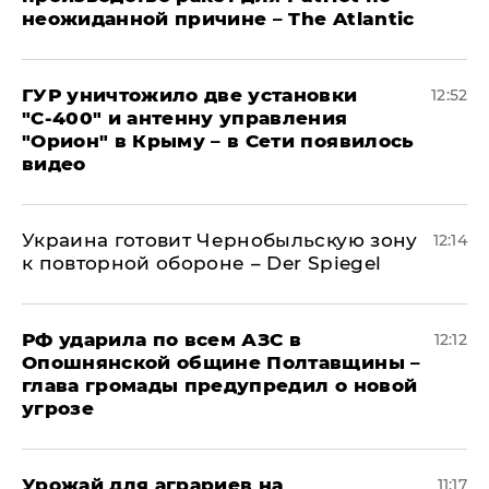
неожиданной причине – The Atlantic
ГУР уничтожило две установки
12:52
"С‑400" и антенну управления
"Орион" в Крыму – в Сети появилось
видео
Украина готовит Чернобыльскую зону
12:14
к повторной обороне – Der Spiegel
РФ ударила по всем АЗС в
12:12
Опошнянской общине Полтавщины –
глава громады предупредил о новой
угрозе
Урожай для аграриев на
11:17