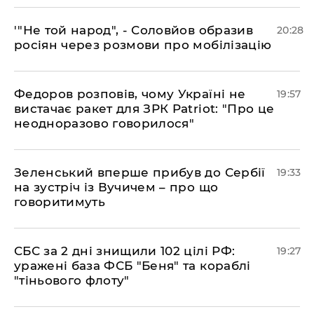
​'"Не той народ", - Соловйов образив
20:28
росіян через розмови про мобілізацію
​Федоров розповів, чому Україні не
19:57
вистачає ракет для ЗРК Patriot: "Про це
неодноразово говорилося"
​Зеленський вперше прибув до Сербії
19:33
на зустріч із Вучичем – про що
говоритимуть
​СБС за 2 дні знищили 102 цілі РФ:
19:27
уражені база ФСБ "Беня" та кораблі
"тіньового флоту"