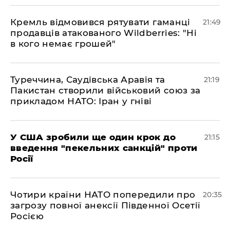
​Кремль відмовився рятувати гаманці
21:49
продавців атакованого Wildberries: "Ні
в кого немає грошей"
​Туреччина, Саудівська Аравія та
21:19
Пакистан створили військовий союз за
прикладом НАТО: Іран у гніві
​У США зробили ще один крок до
21:15
введення "пекельних санкцій" проти
Росії
​Чотири країни НАТО попередили про
20:35
загрозу повної анексії Південної Осетії
Росією