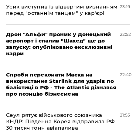
​Усик виступив із відвертим визнанням
23:19
перед "останнім танцем" у кар'єрі
​Дрон "Альфи" проник у Донецький
22:52
аеропорт і спалив "Шахед" ще до
запуску: опубліковано ексклюзивні
кадри
​Спроби переконати Маска на
22:40
використання Starlink для ударів по
балістиці в РФ - The Atlantic дізнався
про позицію бізнесмена
​Сеул рятує військового союзника
21:55
КНДР: Південна Корея відправила РФ
30 тисяч тонн авіапалива