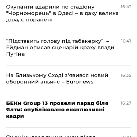
​Окупанти вдарили по стадіону
16:42
"Чорноморець" в Одесі – в даху велика
діра, є поранені
​“Підставить голову під табакерку”, –
16:41
Ейдман описав сценарій краху влади
Путіна
На Близькому Сході з'явився новий
16:35
оборонний альянс – Euronews
БЕКи Group 13 провели парад біля
16:27
Ялти: опубліковано ексклюзивні
кадри