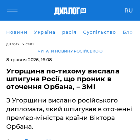
RU
Новини
Україна
расія
Суспільство
Блоги
ДІАЛОГ
У СВІТІ
ЧИТАТИ НОВИНУ РОСІЙСЬКОЮ
8 травня 2026, 16:08
Угорщина по-тихому вислала
шпигуна Росії, що проник в
оточення Орбана, – ЗМІ
З Угорщини вислано російського
дипломата, який шпигував в оточенні
прем'єр-міністра країни Віктора
Орбана.