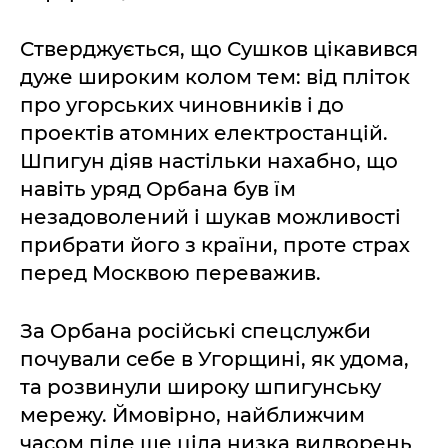
Стверджується, що Сушков цікавився
дуже широким колом тем: від пліток
про угорських чиновників і до
проектів атомних електростанцій.
Шпигун діяв настільки нахабно, що
навіть уряд Орбана був їм
незадоволений і шукав можливості
прибрати його з країни, проте страх
перед Москвою переважив.
За Орбана російські спецслужби
почували себе в Угорщині, як удома,
та розвинули широку шпигунську
мережу. Ймовірно, найближчим
часом піде ще ціла низка видворень