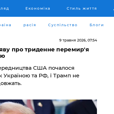
гляд
Економіка
Стиль життя
раїна
расія
Суспільство
Блоги
9 травня 2026, 07:54
аяву про триденне перемир'я
єю
осередництва США почалося
 Україною та РФ, і Трамп не
овжать.