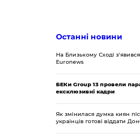
Останні новини
На Близькому Сході з'явивс
Euronews
БЕКи Group 13 провели пар
ексклюзивні кадри
Як змінилася думка киян піс
українців готові віддати До