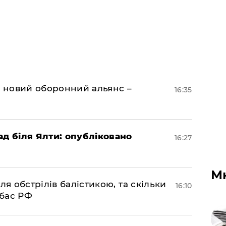
я новий оборонний альянс –
16:35
ад біля Ялти: опубліковано
16:27
М
ля обстрілів балістикою, та скільки
16:10
нбас РФ