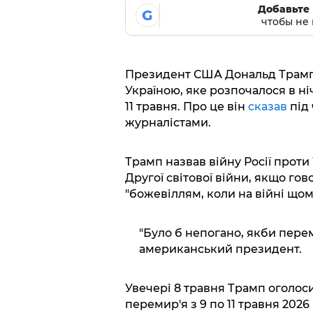
Добавьте 
G
чтобы не 
Президент США Дональд Трамп
Україною, яке розпочалося в ні
11 травня. Про це він
сказав
під
журналістами.
Трамп назвав війну Росії проти 
Другої світової війни, якщо го
"божевіллям, коли на війні щом
"Було б непогано, якби перем
американський президент.
Увечері 8 травня Трамп оголоси
перемир'я з 9 по 11 травня 2026