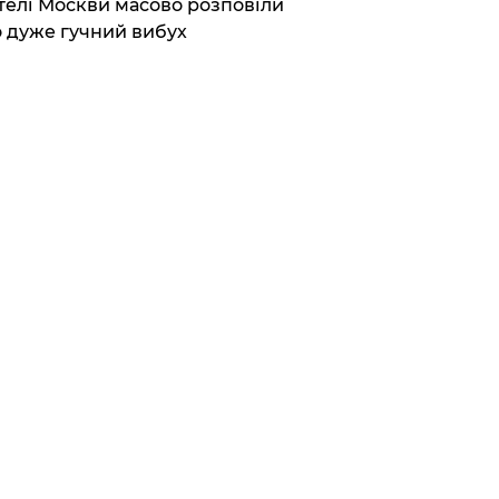
елі Москви масово розповіли
 дуже гучний вибух