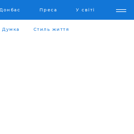
Донбас
Преса
У світі
Думка
Стиль життя