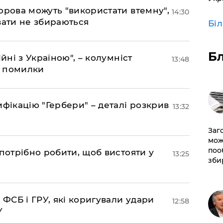
орова можуть "використати втемну",
14:30
вати не збираються
Бі
Б
йні з Україною", – колумніст
13:48
д помилки
фікацію "Гербери" – деталі розкрив
13:32
Заг
мож
поо
потрібно робити, щоб вистояти у
13:25
зби
 ФСБ і ГРУ, які коригували удари
12:58
У