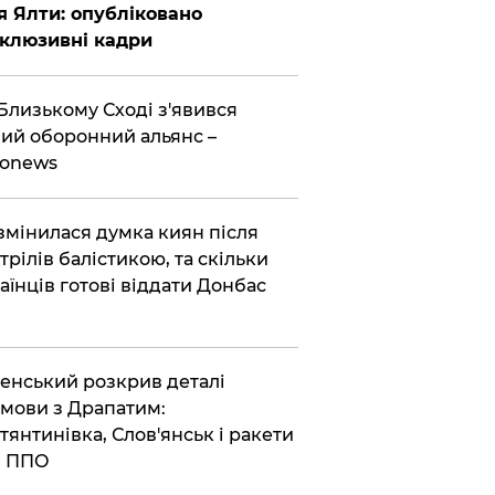
я Ялти: опубліковано
клюзивні кадри
Близькому Сході з'явився
ий оборонний альянс –
ronews
змінилася думка киян після
трілів балістикою, та скільки
аїнців готові віддати Донбас
енський розкрив деталі
мови з Драпатим:
тянтинівка, Слов'янськ і ракети
я ППО