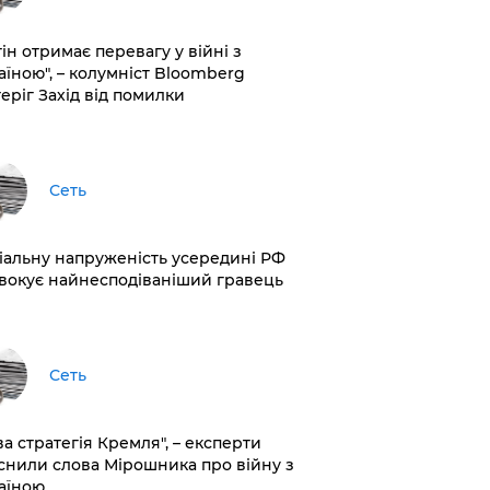
ін отримає перевагу у війні з
аїною", – колумніст Bloomberg
теріг Захід від помилки
Сеть
іальну напруженість усередині РФ
вокує найнесподіваніший гравець
Сеть
ва стратегія Кремля", – експерти
снили слова Мірошника про війну з
аїною