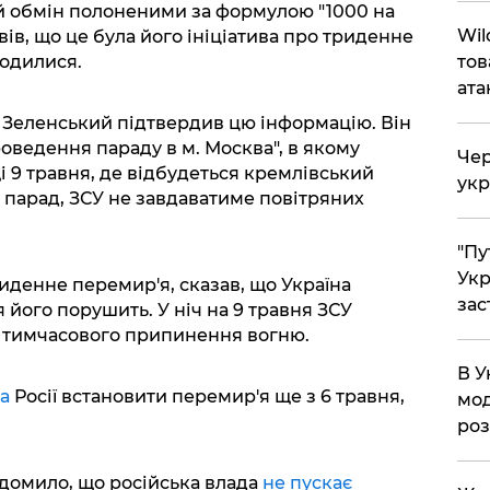
 обмін полоненими за формулою "1000 на
Wil
вів, що це була його ініціатива про триденне
годилися.
тов
ата
Зеленський підтвердив цю інформацію. Він
оведення параду в м. Москва", в якому
Чер
і 9 травня, де відбудеться кремлівський
укр
парад, ЗСУ не завдаватиме повітряних
"Пу
Укр
денне перемир'я, сказав, що Україна
зас
 його порушить. У ніч на 9 травня ЗСУ
 тимчасового припинення вогню.
В У
ла
Росії встановити перемир'я ще з 6 травня,
мод
ро
домило, що російська влада
не пускає