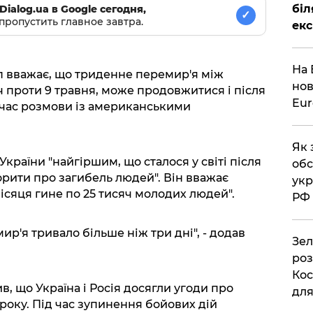
біл
Dialog.ua в Google сегодня,
✓
пропустить главное завтра.
екс
На 
 вважає, що триденне перемир'я між
нов
ч проти 9 травня, може продовжитися і після
Eu
 час розмови із американськими
Як 
України "найгіршим, що сталося у світі після
обс
ворити про загибель людей". Він вважає
укр
ісяця гине по 25 тисяч молодих людей".
РФ
ир'я тривало більше ніж три дні", - додав
Зел
роз
Кос
в, що Україна і Росія досягли угоди про
дл
 року. Під час зупинення бойових дій