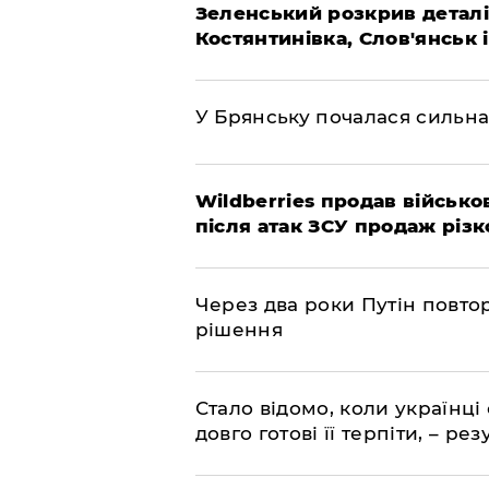
Зеленський розкрив деталі
Костянтинівка, Слов'янськ 
У Брянську почалася сильна
Wildberries продав військов
після атак ЗСУ продаж різк
Через два роки Путін повто
рішення
Стало відомо, коли українці
довго готові її терпіти, – р