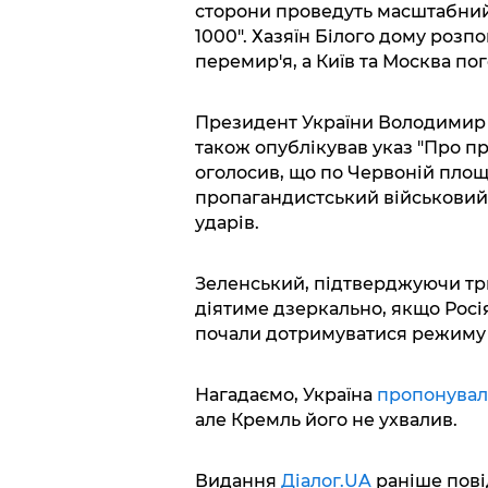
сторони проведуть масштабний
1000". Хазяїн Білого дому розпо
перемир'я, а Київ та Москва по
Президент України Володимир 
також опублікував указ "Про пр
оголосив, що по Червоній площ
пропагандистський військовий 
ударів.
Зеленський, підтверджуючи три
діятиме дзеркально, якщо Росія
почали дотримуватися режиму
Нагадаємо, Україна
пропонува
але Кремль його не ухвалив.
Видання
Діалог.UA
раніше пові