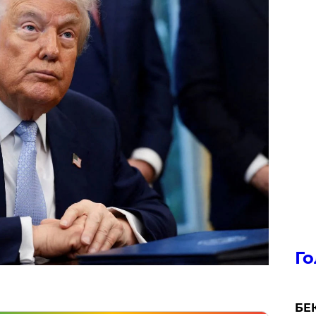
Го
БЕК