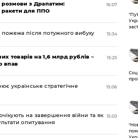
 розмови з Драпатим:
16:07
і ракети для ППО
"Пут
Укр
зас
 пожежа після потужного вибуху
15:34
их товарів на 1,6 млрд рублів –
15:25
о впав
Соц
про
рює українське стратегічне
15:06
 очікують на завершення війни та як
15:03
езультати опитування
"Но
поя
Укр