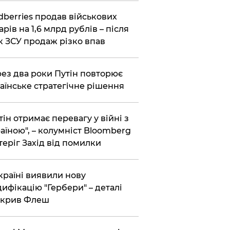
dberries продав військових
арів на 1,6 млрд рублів – після
к ЗСУ продаж різко впав
ез два роки Путін повторює
аїнське стратегічне рішення
тін отримає перевагу у війні з
аїною", – колумніст Bloomberg
теріг Захід від помилки
країні виявили нову
ифікацію "Гербери" – деталі
зкрив Флеш