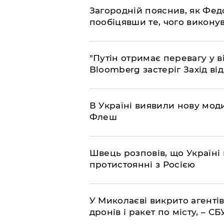
Загородній пояснив, як Фед
пообіцявши те, чого викону
"Путін отримає перевагу у ві
Bloomberg застеріг Захід ві
В Україні виявили нову моди
Флеш
Швець розповів, що Україні 
протистоянні з Росією
У Миколаєві викрито агентів
дронів і ракет по місту, – СБ