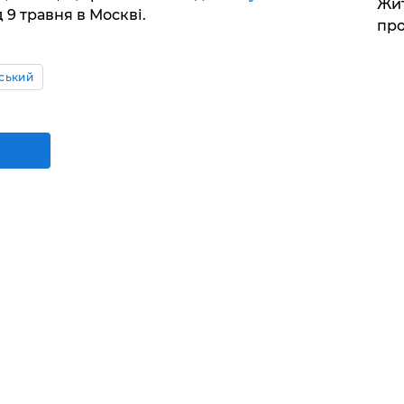
Жит
 9 травня в Москві.
про
ський