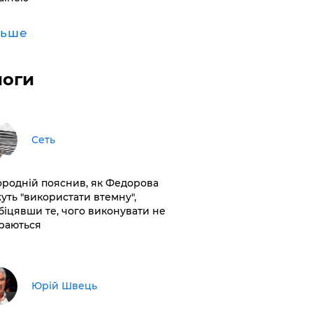
льше
логи
Сеть
ородній пояснив, як Федорова
уть "використати втемну",
біцявши те, чого виконувати не
раються
Юрій Швець