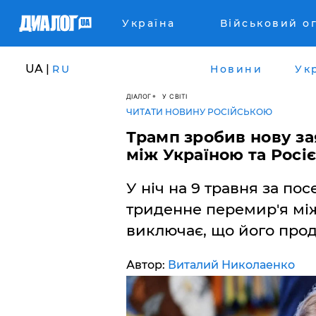
Україна
Військовий о
UA |
RU
Новини
Ук
ДІАЛОГ
У СВІТІ
ЧИТАТИ НОВИНУ РОСІЙСЬКОЮ
​Трамп зробив нову з
між Україною та Росі
У ніч на 9 травня за п
триденне перемир'я між
виключає, що його прод
Автор:
Виталий Николаенко