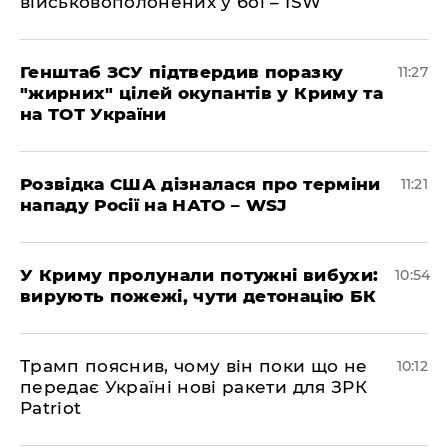
військовополонених у бої – ISW
Генштаб ЗСУ підтвердив поразку
11:27
"жирних" цілей окупантів у Криму та
на ТОТ України
Розвідка США дізналася про терміни
11:21
нападу Росії на НАТО – WSJ
У Криму пролунали потужні вибухи:
10:54
вирують пожежі, чути детонацію БК
Трамп пояснив, чому він поки що не
10:12
передає Україні нові ракети для ЗРК
Patriot