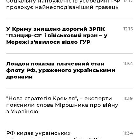
Соціальну напруженість усередині РФ
12:17
провокує найнесподіваніший гравець
У Криму знищено дорогий ЗРПК
12:15
"Панцир-С1" і військовий кран – у
Мережі з'явилося відео ГУР
Лондон показав плачевний стан
11:54
флоту РФ, ураженого українськими
дронами
"Нова стратегія Кремля", – експерти
11:39
пояснили слова Мірошника про війну
з Україною
РФ кидає українських
11:34