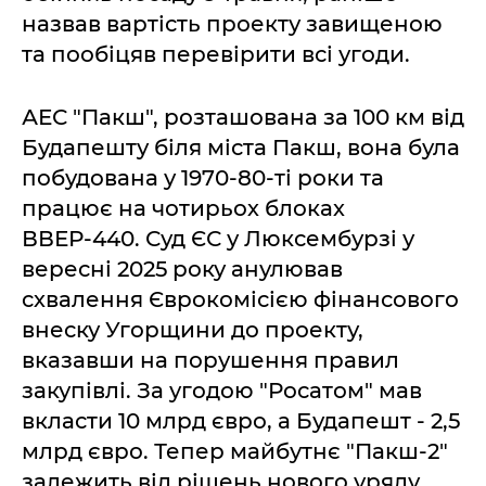
назвав вартість проекту завищеною
та пообіцяв перевірити всі угоди.
АЕС "Пакш", розташована за 100 км від
Будапешту біля міста Пакш, вона була
побудована у 1970-80-ті роки та
працює на чотирьох блоках
ВВЕР-440. Суд ЄС у Люксембурзі у
вересні 2025 року анулював
схвалення Єврокомісією фінансового
внеску Угорщини до проекту,
вказавши на порушення правил
закупівлі. За угодою "Росатом" мав
вкласти 10 млрд євро, а Будапешт - 2,5
млрд євро. Тепер майбутнє "Пакш-2"
залежить від рішень нового уряду,