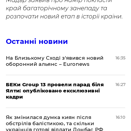
Мадьр заявив про намір покласти
край багаторічному занепаду та
розпочати новий етап в історії країни.
Останні новини
На Близькому Сході з'явився новий
16:35
оборонний альянс – Euronews
БЕКи Group 13 провели парад біля
16:27
Ялти: опубліковано ексклюзивні
кадри
Як змінилася думка киян після
16:10
обстрілів балістикою, та скільки
українців готові віддати Донбас РФ