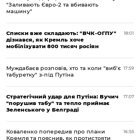
"Заливають Євро-2 та вбивають
машину"
Списки вже складають: "ВЧК-ОГПУ"
18:01
дізнався, як Кремль хоче
мобілізувати 800 тисяч росіян
Муждабаєв розповів, хто та коли "виб'є
17:59
табуретку" з-під Путіна
Стратегічний удар для Путіна: Вучич
17:07
"порушив табу" та тепло приймає
Зеленського у Белграді
Коваленко попередив про плани
16:55
Кремля та пояснив, як протистояти