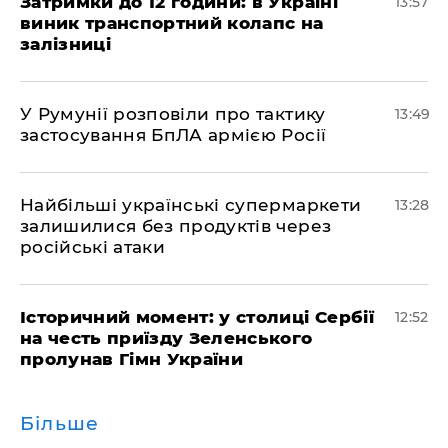
Затримки до 12 години: в Україні
13:57
виник транспортний колапс на
залізниці
У Румунії розповіли про тактику
13:49
застосування БпЛА армією Росії
Найбільші українські супермаркети
13:28
залишилися без продуктів через
російські атаки
Історичний момент: у столиці Сербії
12:52
на честь приїзду Зеленського
пролунав Гімн України
Більше