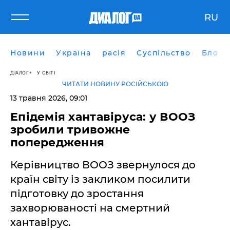
RU
Новини
Україна
расія
Суспільство
Блоги
ДІАЛОГ
У СВІТІ
ЧИТАТИ НОВИНУ РОСІЙСЬКОЮ
13 травня 2026, 09:01
Епідемія хантавіруса: у ВООЗ
зробили тривожне
попередження
Керівництво ВООЗ звернулося до
країн світу із закликом посилити
підготовку до зростання
захворюваності на смертний
хантавірус.