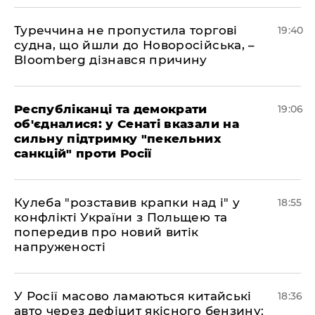
Туреччина не пропустила торгові
19:40
судна, що йшли до Новоросійська, –
Bloomberg дізнався причину
Республіканці та демократи
19:06
об'єдналися: у Сенаті вказали на
сильну підтримку "пекельних
санкцій" проти Росії
Кулеба "розставив крапки над і" у
18:55
конфлікті України з Польщею та
попередив про новий витік
напруженості
У Росії масово ламаються китайські
18:36
авто через дефіцит якісного бензину: