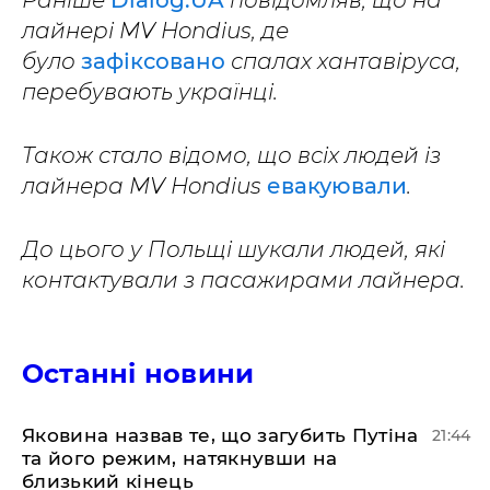
Раніше
Dialog.UA
повідомляв, що на
лайнері MV Hondius, де
було
зафіксовано
спалах хантавіруса,
перебувають українці.
Також стало відомо, що всіх людей із
лайнера MV Hondius
евакуювали
.
До цього у Польщі шукали людей, які
контактували з пасажирами лайнера.
Останні новини
Яковина назвав те, що загубить Путіна
21:44
та його режим, натякнувши на
близький кінець