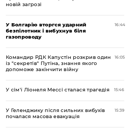
новій загрозі
У Болгарію вторгся ударний
16:44
безпілотник і вибухнув біля
газопроводу
Командир РДК Капустін розкрив один
16:05
із "секретів" Путіна, знання якого
допоможе закінчити війну
У сім'ї Ліонеля Мессі сталася трагедія
15:46
У Геленджику після сильних вибухів
15:39
почалася масова евакуація