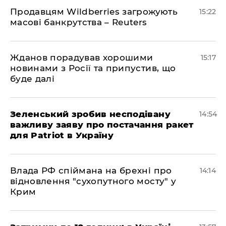
Продавцям Wildberries загрожують
15:22
масові банкрутства – Reuters
Жданов порадував хорошими
15:17
новинами з Росії та припустив, що
буде далі
Зеленський зробив несподівану
14:54
важливу заяву про постачання ракет
для Patriot в Україну
Влада РФ спіймана на брехні про
14:14
відновлення "сухопутного мосту" у
Крим