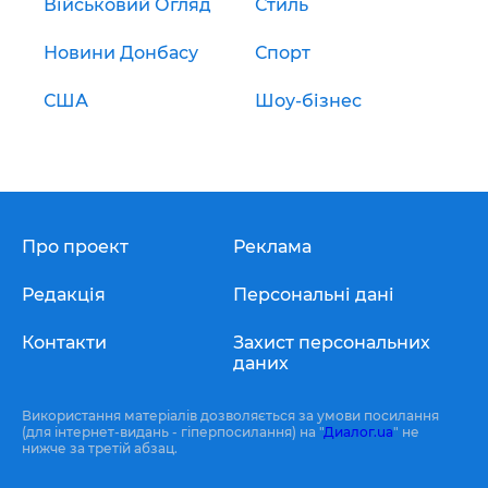
Військовий Огляд
Стиль
Новини Донбасу
Спорт
США
Шоу-бізнес
Про проект
Реклама
Редакція
Персональні дані
Контакти
Захист персональних
даних
Використання матеріалів дозволяється за умови посилання
(для інтернет-видань - гіперпосилання) на "
Диалог.ua
" не
нижче за третій абзац.