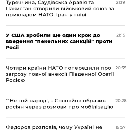
​Туреччина, Саудівська Аравія та
21:19
Пакистан створили військовий союз за
прикладом НАТО: Іран у гніві
​У США зробили ще один крок до
21:15
введення "пекельних санкцій" проти
Росії
​Чотири країни НАТО попередили про
20:35
загрозу повної анексії Південної Осетії
Росією
​'"Не той народ", - Соловйов образив
20:28
росіян через розмови про мобілізацію
​Федоров розповів, чому Україні не
19:57