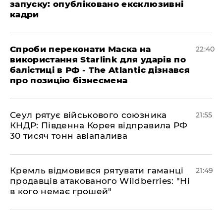
запуску: опубліковано ексклюзивні
кадри
​Спроби переконати Маска на
22:40
використання Starlink для ударів по
балістиці в РФ - The Atlantic дізнався
про позицію бізнесмена
​Сеул рятує військового союзника
21:55
КНДР: Південна Корея відправила РФ
30 тисяч тонн авіапалива
​Кремль відмовився рятувати гаманці
21:49
продавців атакованого Wildberries: "Ні
в кого немає грошей"