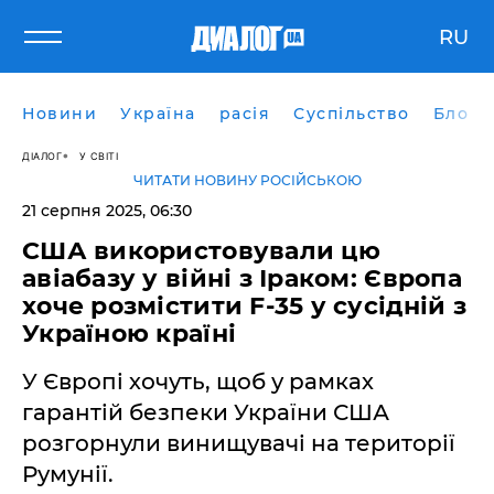
RU
Новини
Україна
расія
Суспільство
Блоги
ДІАЛОГ
У СВІТІ
ЧИТАТИ НОВИНУ РОСІЙСЬКОЮ
21 серпня 2025, 06:30
США використовували цю
авіабазу у війні з Іраком: Європа
хоче розмістити F-35 у сусідній з
Україною країні
У Європі хочуть, щоб у рамках
гарантій безпеки України США
розгорнули винищувачі на території
Румунії.