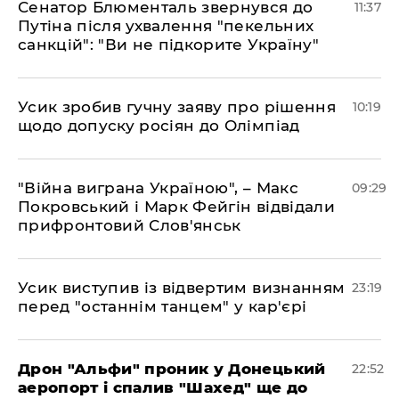
Сенатор Блюменталь звернувся до
11:37
Путіна після ухвалення "пекельних
санкцій": "Ви не підкорите Україну"
Усик зробив гучну заяву про рішення
10:19
щодо допуску росіян до Олімпіад
"Війна виграна Україною", – Макс
09:29
Покровський і Марк Фейгін відвідали
прифронтовий Слов'янськ
​Усик виступив із відвертим визнанням
23:19
перед "останнім танцем" у кар'єрі
​Дрон "Альфи" проник у Донецький
22:52
аеропорт і спалив "Шахед" ще до