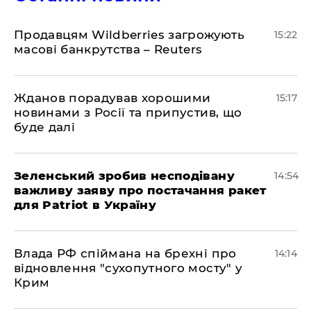
Продавцям Wildberries загрожують
15:22
масові банкрутства – Reuters
Жданов порадував хорошими
15:17
новинами з Росії та припустив, що
буде далі
Зеленський зробив несподівану
14:54
важливу заяву про постачання ракет
для Patriot в Україну
Влада РФ спіймана на брехні про
14:14
відновлення "сухопутного мосту" у
Крим