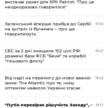
вистачає ракет для ЗРК Patriot: "Про це
неодноразово говорилося"
​Зеленський вперше прибув до Сербії
19:33
на зустріч із Вучичем – про що
говоритимуть
​СБС за 2 дні знищили 102 цілі РФ:
19:27
уражені база ФСБ "Беня" та кораблі
"тіньового флоту"
​Від надії на перемогу до нової важкої
19:22
зими: The Atlantic про те, чому
оптимізм навколо України згасає
​"Путін перевіряє рішучість Заходу", –
19:13