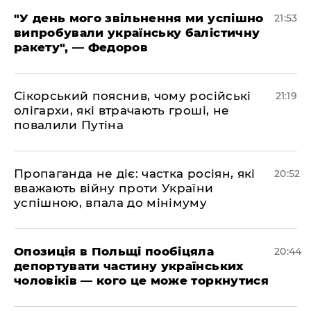
​"У день мого звільнення ми успішно
21:53
випробували українську балістичну
ракету", — Федоров
​Сікорський пояснив, чому російські
21:19
олігархи, які втрачають гроші, не
повалили Путіна
​Пропаганда не діє: частка росіян, які
20:52
вважають війну проти України
успішною, впала до мінімуму
​Опозиція в Польщі пообіцяла
20:44
депортувати частину українських
чоловіків — кого це може торкнутися