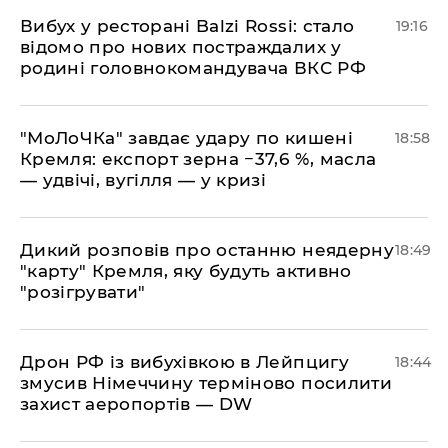
​Вибух у ресторані Balzi Rossi: стало
19:16
відомо про нових постраждалих у
родині головнокомандувача ВКС РФ
​"МоЛоЧКа" завдає удару по кишені
18:58
Кремля: експорт зерна −37,6 %, масла
— удвічі, вугілля — у кризі
​Дикий розповів про останню неядерну
18:49
"карту" Кремля, яку будуть активно
"розігрувати"
​Дрон РФ із вибухівкою в Лейпцигу
18:44
змусив Німеччину терміново посилити
захист аеропортів — DW