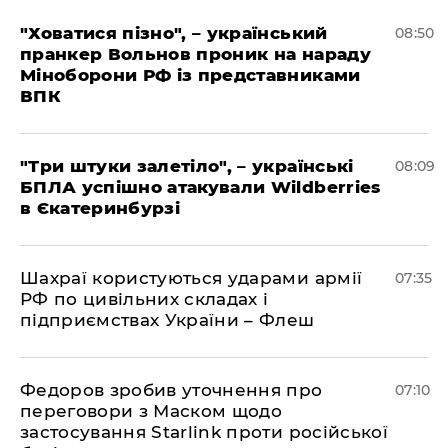
"Ховатися пізно", – український
08:50
пранкер Вольнов проник на нараду
Міноборони РФ із представниками
ВПК
"Три штуки залетіло", – українські
08:09
БПЛА успішно атакували Wildberries
в Єкатеринбурзі
Шахраї користуються ударами армії
07:35
РФ по цивільних складах і
підприємствах України – Флеш
Федоров зробив уточнення про
07:10
переговори з Маском щодо
застосування Starlink проти російської