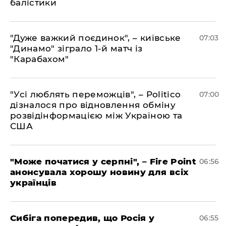
балістики
"Дуже важкий поєдинок", – київське
07:03
"Динамо" зіграло 1-й матч із
"Карабахом"
"Усі люблять переможців", – Politico
07:00
дізналося про відновлення обміну
розвідінформацією між Україною та
США
"Може початися у серпні", – Fire Point
06:56
анонсувала хорошу новину для всіх
українців
Сибіга попередив, що Росія у
06:55