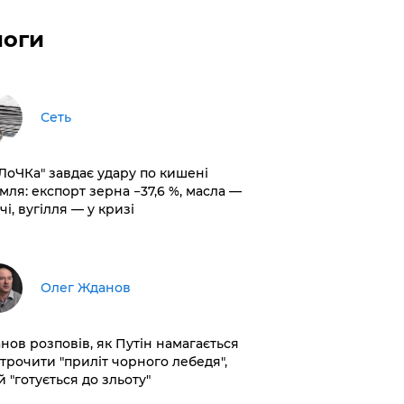
логи
Сеть
оЛоЧКа" завдає удару по кишені
мля: експорт зерна −37,6 %, масла —
чі, вугілля — у кризі
Олег Жданов
нов розповів, як Путін намагається
строчити "приліт чорного лебедя",
 "готується до зльоту"