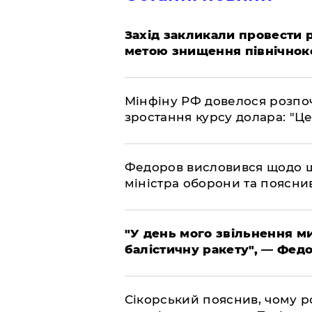
​Захід закликали провести
метою знищення північнок
​Мінфіну РФ довелося розпоч
зростання курсу долара: "Ц
​Федоров висловився щодо 
міністра оборони та пояснив
​"У день мого звільнення 
балістичну ракету", — Фед
​Сікорський пояснив, чому ро