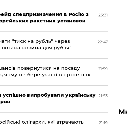
 рейд спецпризначення в Росію з
23:31
орейських ракетних установок
ати "тиск на рубль" через
22:47
е погана новина для рубля"
шансів повернутися на посаду
21:59
, чому не бере участі в протестах
ми успішно випробували українську
21:53
оров
М
сійські олігархи, які втрачають
21:19