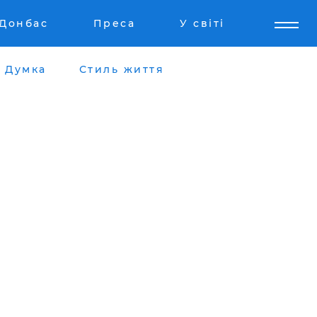
Донбас
Преса
У світі
Думка
Стиль життя