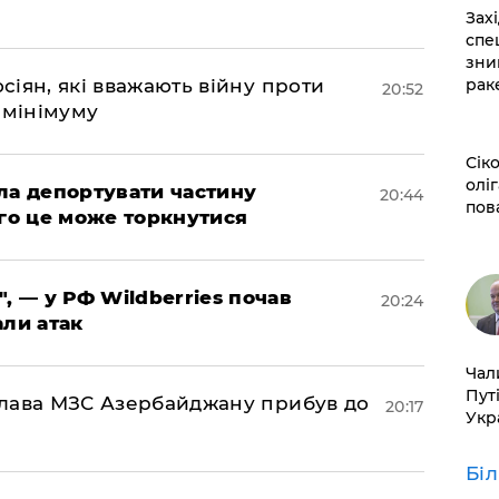
​За
спе
зни
рак
осіян, які вважають війну проти
20:52
 мінімуму
​Сі
оліг
яла депортувати частину
20:44
пов
ого це може торкнутися
", — у РФ Wildberries почав
20:24
али атак
​Ча
Пут
: глава МЗС Азербайджану прибув до
20:17
Укр
Бі