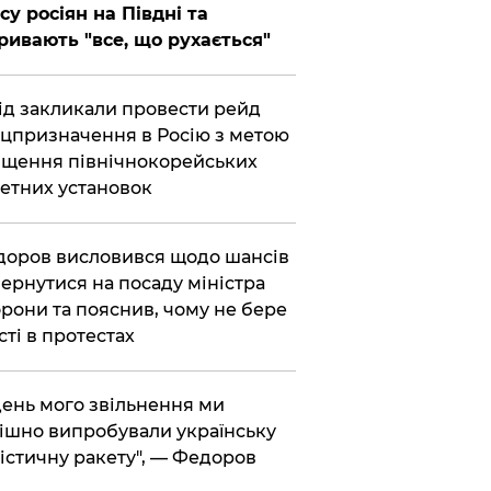
су росіян на Півдні та
ривають "все, що рухається"
хід закликали провести рейд
цпризначення в Росію з метою
щення північнокорейських
етних установок
доров висловився щодо шансів
ернутися на посаду міністра
рони та пояснив, чому не бере
сті в протестах
 день мого звільнення ми
ішно випробували українську
істичну ракету", — Федоров