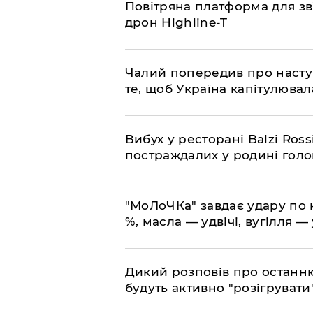
​Повітряна платформа для зв
дрон Highline-T
​Чалий попередив про насту
те, щоб Україна капітулювал
​Вибух у ресторані Balzi Ros
постраждалих у родині гол
​"МоЛоЧКа" завдає удару по 
%, масла — удвічі, вугілля — 
​Дикий розповів про останн
будуть активно "розігрувати