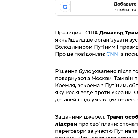
Добавьте 
G
чтобы не 
Президент США
Дональд Трамп
якнайшвидше організувати зуст
Володимиром Путіним і прези
Про це повідомляє
CNN
із поси
Рішення було ухвалено після т
повернувся з Москви. Там він 
Кремля, зокрема з Путіним, о
яку Росія веде проти України. 
деталей і підсумків цих перего
За даними джерел,
Трамп особ
лідерам
про свої плани: спочатк
переговори за участю Путіна т