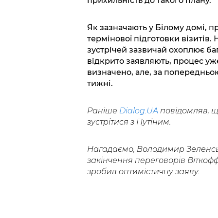
прихильність до такого плану.
Як зазначають у Білому домі, 
термінової підготовки візитів.
зустрічей зазвичай охоплює баг
відкрито заявляють, процес уж
визначено, але, за попередньо
тижні.
Раніше
Dialog.UA
повідомляв, 
зустрітися з Путіним.
Нагадаємо, Володимир Зеленсь
закінчення переговорів Віткоффа
зробив оптимістичну заяву.