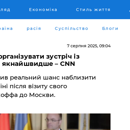
гляд
Економіка
Стиль життя
раїна
расія
Суспільство
Блоги
7 серпня 2025, 09:04
рганізувати зустріч із
м якнайшвидше – CNN
чив реальний шанс наблизити
ні після візиту свого
коффа до Москви.