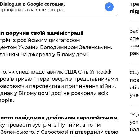
тра
Dialog.ua в Google сегодня,
✓
пропустить главное завтра.
під
​За
 доручив своїй адміністрації
спе
річі з російським диктатором
зни
дентом України Володимиром Зеленським.
рак
ланням на джерела у Білому домі.
ого, як спецпредставник США Стів Уіткофф
​Фе
провів тривалі переговори з представниками
пов
бговорюючи перспективи припинення війни,
обо
Однак у Білому домі досі не розкрили всіх
уча
ворів.
​"У
исто повідомив декільком європейським
усп
у провести зустріч із Путіним, а потім
бал
а Зеленського. У Євросоюзі підтвердили свою