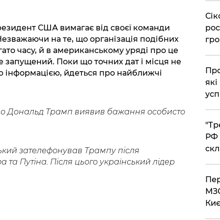
​Сі
рос
президент США вимагає від своєї команди
 Незважаючи на те, що організація подібних
гро
ато часу, й в американському уряді про це
е запущений. Поки що точних дат і місця не
​Пр
ю інформацією, йдеться про найближчі
які
усп
що Дональд Трамп виявив бажання особисто
​"Т
РФ 
скл
кий зателефонував Трампу після
 та Путіна. Після цього український лідер
​Пе
МЗС
Киє