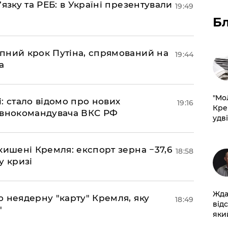
’язку та РЕБ: в Україні презентували
19:49
Б
пний крок Путіна, спрямований на
19:44
а
​"М
si: стало відомо про нових
19:16
Кре
овнокомандувача ВКС РФ
удві
кишені Кремля: експорт зерна −37,6
18:58
у кризі
Жда
ю неядерну "карту" Кремля, яку
18:49
від
"
який