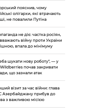
корський пояснив, чому
ійські олігархи, які втрачають
ші, не повалили Путіна
опаганда не діє: частка росіян,
 вважають війну проти України
ішною, впала до мінімуму
реба шукати нову роботу", — у
Wildberries почав закривати
ади, що зазнали атак
рший візит за час війни: глава
 Азербайджану прибув до
ва з важливою місією