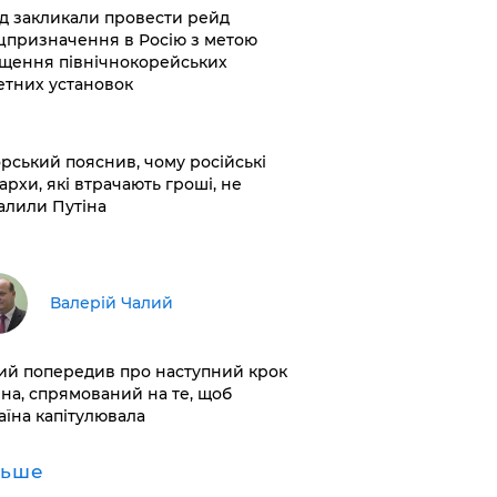
хід закликали провести рейд
цпризначення в Росію з метою
щення північнокорейських
етних установок
корський пояснив, чому російські
архи, які втрачають гроші, не
алили Путіна
Валерій Чалий
лий попередив про наступний крок
іна, спрямований на те, щоб
аїна капітулювала
льше