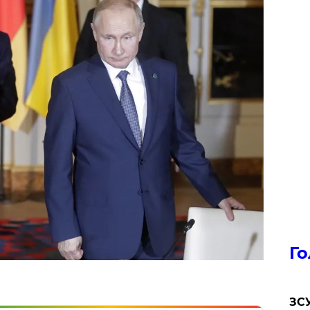
Го
ЗСУ