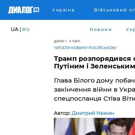
Україна
Військовий о
UA |
RU
Новини
Ук
ДІАЛОГ
У СВІТІ
ЧИТАТИ НОВИНУ РОСІЙСЬКОЮ
Трамп розпорядився о
Путіним і Зеленськи
Глава Білого дому поба
закінчення війни в Украї
спецпосланця Стіва Віт
Автор:
Дмитрий Нежин