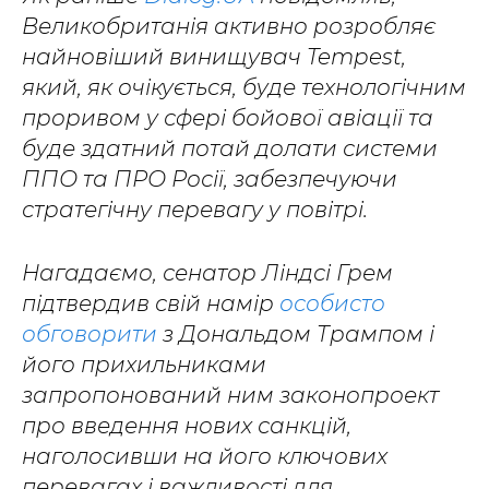
Великобританія активно розробляє
найновіший винищувач Tempest,
який, як очікується, буде технологічним
проривом у сфері бойової авіації та
буде здатний потай долати системи
ППО та ПРО Росії, забезпечуючи
стратегічну перевагу у повітрі.
Нагадаємо, сенатор Ліндсі Грем
підтвердив свій намір
особисто
обговорити
з Дональдом Трампом і
його прихильниками
запропонований ним законопроект
про введення нових санкцій,
наголосивши на його ключових
перевагах і важливості для