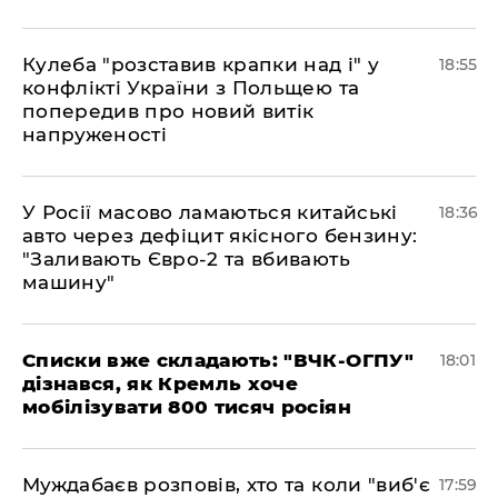
Кулеба "розставив крапки над і" у
18:55
конфлікті України з Польщею та
попередив про новий витік
напруженості
У Росії масово ламаються китайські
18:36
авто через дефіцит якісного бензину:
"Заливають Євро-2 та вбивають
машину"
Списки вже складають: "ВЧК-ОГПУ"
18:01
дізнався, як Кремль хоче
мобілізувати 800 тисяч росіян
Муждабаєв розповів, хто та коли "виб'є
17:59