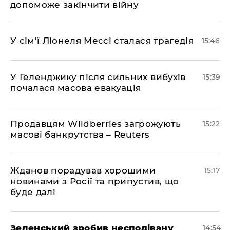
допоможе закінчити війну
У сім'ї Ліонеля Мессі сталася трагедія
15:46
У Геленджику після сильних вибухів
15:39
почалася масова евакуація
Продавцям Wildberries загрожують
15:22
масові банкрутства – Reuters
Жданов порадував хорошими
15:17
новинами з Росії та припустив, що
буде далі
Зеленський зробив несподівану
14:54