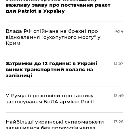
важливу заяву про постачання ракет
для Patriot в Україну
Влада РФ спіймана на брехні про
14:14
відновлення "сухопутного мосту" у
Крим
Затримки до 12 години: в Україні
13:57
виник транспортний колапс на
залізниці
У Румунії розповіли про тактику
13:49
застосування БпЛА армією Росії
Найбільші українські супермаркети
13:28
залишилися без продуктів через