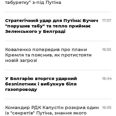
табуретку" з-під Путіна
Стратегічний удар для Путіна: Вучич
17:07
"порушив табу" та тепло приймає
Зеленського у Белграді
Коваленко попередив про плани
16:55
Кремля та пояснив, як протистояти
новій загрозі
У Болгарію вторгся ударний
16:44
безпілотник і вибухнув біля
газопроводу
Командир РДК Капустін розкрив один
16:05
із "секретів" Путіна, знання якого