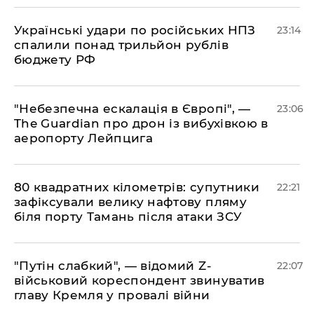
​Українські удари по російських НПЗ
23:14
спалили понад трильйон рублів
бюджету РФ
​"Небезпечна ескалація в Європі", —
23:06
The Guardian про дрон із вибухівкою в
аеропорту Лейпцига
​80 квадратних кілометрів: супутники
22:21
зафіксували велику нафтову пляму
біля порту Тамань після атаки ЗСУ
"Путін слабкий", — відомий Z-
22:07
військовий кореспондент звинуватив
главу Кремля у провалі війни