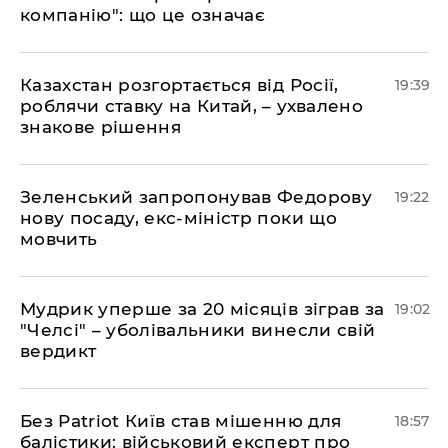
компанію": що це означає
​Казахстан розгортається від Росії,
19:39
роблячи ставку на Китай, – ухвалено
знакове рішення
​Зеленський запропонував Федорову
19:22
нову посаду, екс-міністр поки що
мовчить
​Мудрик уперше за 20 місяців зіграв за
19:02
"Челсі" – уболівальники винесли свій
вердикт
​Без Patriot Київ став мішенню для
18:57
балістики: військовий експерт про