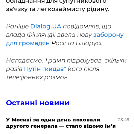
обладнання для супутникового
зв'язку та легкозаймисту рідину.
Раніше
Dialog.UA
повідомляв, що
влада Фінляндії ввела нову
заборону
для громадян
Росії та Білорусі.
Нагадаємо, Трамп підрахував, скільки
разів
Путін "кидав"
його після
телефонних розмов.
Останні новини
​У Москві за один день поховали
23:49
другого генерала — стало відомо ім’я