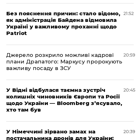
​Без пояснення причин: стало відомо,
21:52
як адміністрація Байдена відмовила
Україні у важливому проханні щодо
Patriot
​Джерело розкрило можливі кадрові
20:59
плани Драпатого: Маркусу пророкують
важливу посаду в ЗСУ
​У Відні відбулася таємна зустріч
20:45
колишніх чиновників Європи та Росії
щодо України — Bloomberg з’ясувало,
хто там був
​У Німеччині зірвано замах на
20:39
постачальника дронів для України: