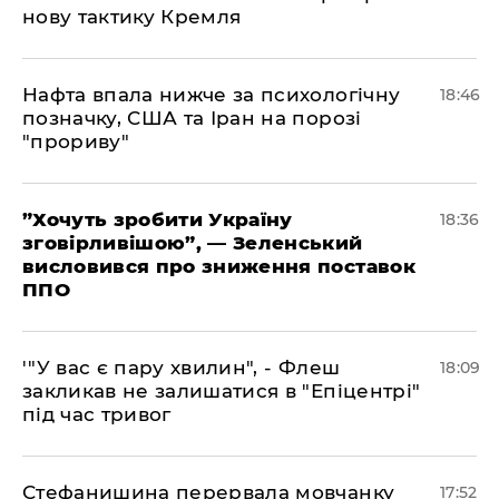
нову тактику Кремля
​Нафта впала нижче за психологічну
18:46
позначку, США та Іран на порозі
"прориву"
​”Хочуть зробити Україну
18:36
зговірливішою”, — Зеленський
висловився про зниження поставок
ППО
​'"У вас є пару хвилин", - Флеш
18:09
закликав не залишатися в "Епіцентрі"
під час тривог
​Стефанишина перервала мовчанку
17:52