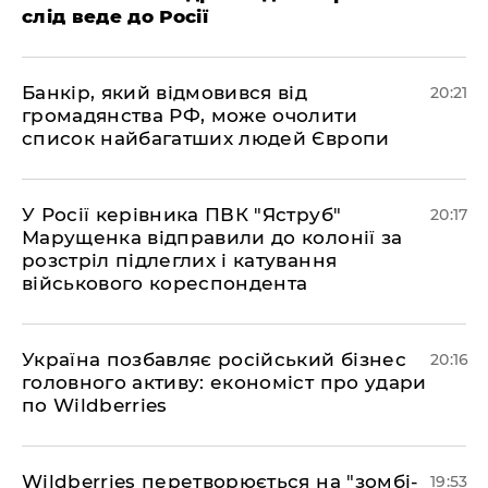
слід веде до Росії
​Банкір, який відмовився від
20:21
громадянства РФ, може очолити
список найбагатших людей Європи
​У Росії керівника ПВК "Яструб"
20:17
Марущенка відправили до колонії за
розстріл підлеглих і катування
військового кореспондента
​Україна позбавляє російський бізнес
20:16
головного активу: економіст про удари
по Wildberries
​Wildberries перетворюється на "зомбі-
19:53