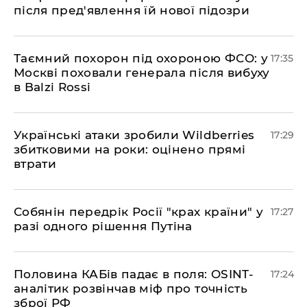
після пред'явлення їй нової підозри
​Таємний похорон під охороною ФСО: у
17:35
Москві поховали генерала після вибуху
в Balzi Rossi
​Українські атаки зробили Wildberries
17:29
збитковими на роки: оцінено прямі
втрати
​Собянін передрік Росії "крах країни" у
17:27
разі одного рішення Путіна
​Половина КАБів падає в поля: OSINT-
17:24
аналітик розвінчав міф про точність
зброї РФ