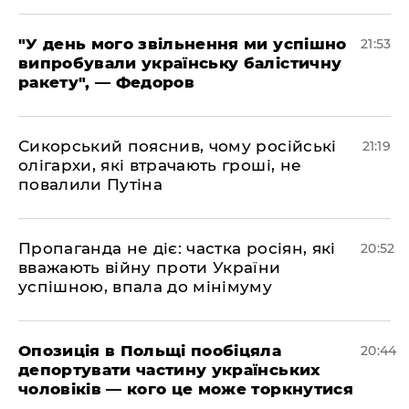
​"У день мого звільнення ми успішно
21:53
випробували українську балістичну
ракету", — Федоров
​Сикорський пояснив, чому російські
21:19
олігархи, які втрачають гроші, не
повалили Путіна
​Пропаганда не діє: частка росіян, які
20:52
вважають війну проти України
успішною, впала до мінімуму
​Опозиція в Польщі пообіцяла
20:44
депортувати частину українських
чоловіків — кого це може торкнутися