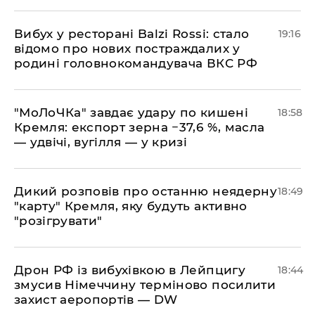
​Вибух у ресторані Balzi Rossi: стало
19:16
відомо про нових постраждалих у
родині головнокомандувача ВКС РФ
​"МоЛоЧКа" завдає удару по кишені
18:58
Кремля: експорт зерна −37,6 %, масла
— удвічі, вугілля — у кризі
​Дикий розповів про останню неядерну
18:49
"карту" Кремля, яку будуть активно
"розігрувати"
​Дрон РФ із вибухівкою в Лейпцигу
18:44
змусив Німеччину терміново посилити
захист аеропортів — DW