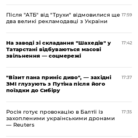
​Після "АТБ" від "Трухи" відмовилися ще
17:59
два великі рекламодавці з України
​На заводі зі складання "Шахедів" у
17:42
Татарстані відбуваються масові
звільнення — соцмережі
"Візит пана приніс диво", — західні
17:37
ЗМІ глузують з Путіна після його
поїздки до Сибіру
Росія готує провокацію в Балтії із
17:35
захопленими українськими дронами
— Reuters