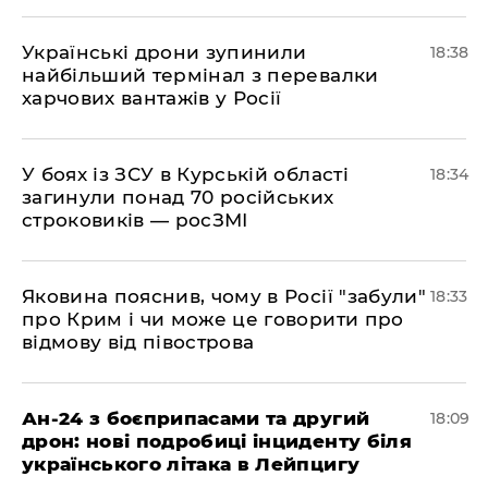
​Українські дрони зупинили
18:38
найбільший термінал з перевалки
харчових вантажів у Росії
​У боях із ЗСУ в Курській області
18:34
загинули понад 70 російських
строковиків — росЗМІ
​Яковина пояснив, чому в Росії "забули"
18:33
про Крим і чи може це говорити про
відмову від півострова
​Ан-24 з боєприпасами та другий
18:09
дрон: нові подробиці інциденту біля
українського літака в Лейпцигу