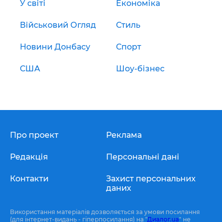
У світі
Економіка
Військовий Огляд
Стиль
Новини Донбасу
Спорт
США
Шоу-бізнес
Про проект
Реклама
Редакція
Персональні дані
Контакти
Захист персональних
даних
Використання матеріалів дозволяється за умови посилання
(для інтернет-видань - гіперпосилання) на "
Диалог.ua
" не