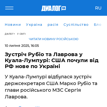
RU
Новини
Україна
расія
Суспільство
Блоги
ДІАЛОГ
У СВІТІ
ЧИТАТИ НОВИНУ РОСІЙСЬКОЮ
10 липня 2025, 16:05
​Зустріч Рубіо та Лаврова у
Куала-Лумпурі: США почули від
РФ нове по Україні
У Куала-Лумпурі відбулася зустріч
держсекретаря США Марко Рубіо та
глави російського МЗС Сергія
Лаврова.