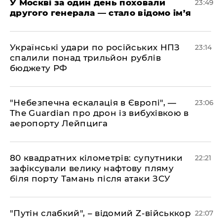
​У Москві за один день поховали
23:49
другого генерала — стало відомо ім’я
​Українські удари по російських НПЗ
23:14
спалили понад трильйон рублів
бюджету РФ
​"Небезпечна ескалація в Європі", —
23:06
The Guardian про дрон із вибухівкою в
аеропорту Лейпцига
​80 квадратних кілометрів: супутники
22:21
зафіксували велику нафтову пляму
біля порту Тамань після атаки ЗСУ
"Путін слабкий", – відомий Z-військкор
22:07