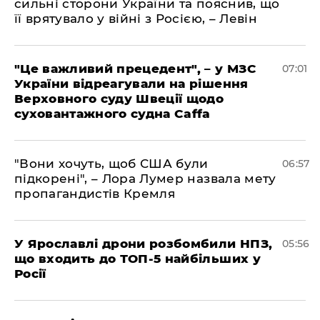
сильні сторони України та пояснив, що
її врятувало у війні з Росією, – Левін
"Це важливий прецедент", – у МЗС
07:01
України відреагували на рішення
Верховного суду Швеції щодо
суховантажного судна Caffa
"Вони хочуть, щоб США були
06:57
підкорені", – Лора Лумер назвала мету
пропагандистів Кремля
У Ярославлі дрони розбомбили НПЗ,
05:56
що входить до ТОП-5 найбільших у
Росії