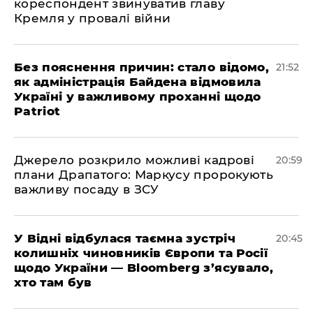
кореспондент звинуватив главу
Кремля у провалі війни
​Без пояснення причин: стало відомо,
21:52
як адміністрація Байдена відмовила
Україні у важливому проханні щодо
Patriot
​Джерело розкрило можливі кадрові
20:59
плани Драпатого: Маркусу пророкують
важливу посаду в ЗСУ
​У Відні відбулася таємна зустріч
20:45
колишніх чиновників Європи та Росії
щодо України — Bloomberg з’ясувало,
хто там був