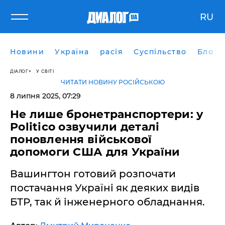
RU
Новини
Україна
расія
Суспільство
Блоги
ДІАЛОГ
У СВІТІ
ЧИТАТИ НОВИНУ РОСІЙСЬКОЮ
8 липня 2025, 07:29
Не лише бронетранспортери: у
Politico озвучили деталі
поновлення військової
допомоги США для України
Вашингтон готовий розпочати
постачання Україні як деяких видів
БТР, так й інженерного обладнання.