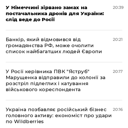
​У Німеччині зірвано замах на
20:39
постачальника дронів для України:
слід веде до Росії
​Банкір, який відмовився від
20:21
громадянства РФ, може очолити
список найбагатших людей Європи
​У Росії керівника ПВК "Яструб"
20:17
Марущенка відправили до колонії за
розстріл підлеглих і катування
військового кореспондента
​Україна позбавляє російський бізнес
20:16
головного активу: економіст про удари
по Wildberries