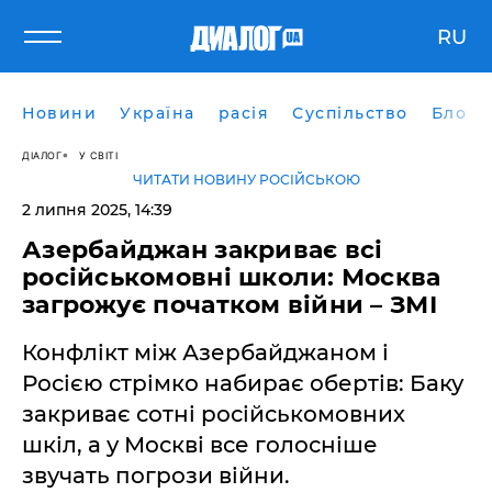
RU
Новини
Україна
расія
Суспільство
Блоги
ДІАЛОГ
У СВІТІ
ЧИТАТИ НОВИНУ РОСІЙСЬКОЮ
2 липня 2025, 14:39
Азербайджан закриває всі
російськомовні школи: Москва
загрожує початком війни – ЗМІ
Конфлікт між Азербайджаном і
Росією стрімко набирає обертів: Баку
закриває сотні російськомовних
шкіл, а у Москві все голосніше
звучать погрози війни.