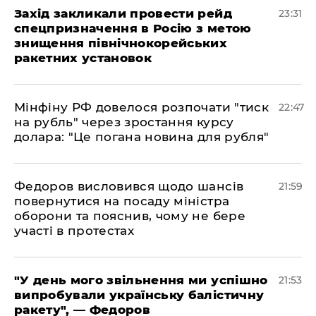
​Захід закликали провести рейд
23:31
спецпризначення в Росію з метою
знищення північнокорейських
ракетних установок
​Мінфіну РФ довелося розпочати "тиск
22:47
на рубль" через зростання курсу
долара: "Це погана новина для рубля"
​Федоров висловився щодо шансів
21:59
повернутися на посаду міністра
оборони та пояснив, чому не бере
участі в протестах
​"У день мого звільнення ми успішно
21:53
випробували українську балістичну
ракету", — Федоров