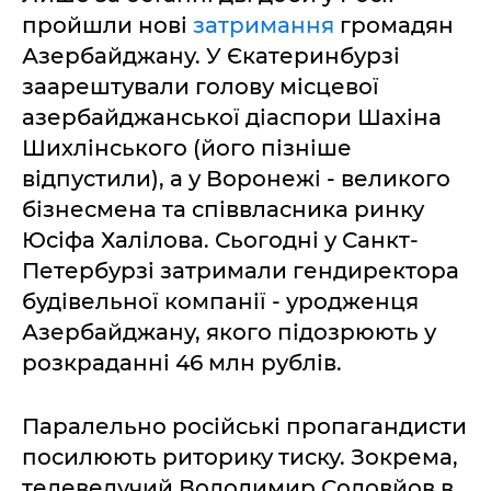
пройшли нові
затримання
громадян
Азербайджану. У Єкатеринбурзі
заарештували голову місцевої
азербайджанської діаспори Шахіна
Шихлінського (його пізніше
відпустили), а у Воронежі - великого
бізнесмена та співвласника ринку
Юсіфа Халілова. Сьогодні у Санкт-
Петербурзі затримали гендиректора
будівельної компанії - уродженця
Азербайджану, якого підозрюють у
розкраданні 46 млн рублів.
Паралельно російські пропагандисти
посилюють риторику тиску. Зокрема,
телеведучий Володимир Соловйов в