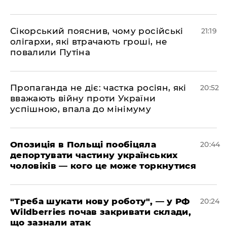
​Сікорський пояснив, чому російські
21:19
олігархи, які втрачають гроші, не
повалили Путіна
​Пропаганда не діє: частка росіян, які
20:52
вважають війну проти України
успішною, впала до мінімуму
​Опозиція в Польщі пообіцяла
20:44
депортувати частину українських
чоловіків — кого це може торкнутися
​"Треба шукати нову роботу", — у РФ
20:24
Wildberries почав закривати склади,
що зазнали атак