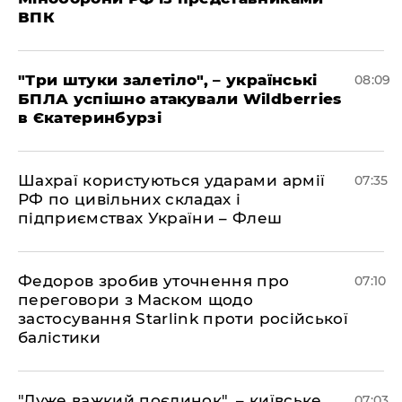
ВПК
"Три штуки залетіло", – українські
08:09
БПЛА успішно атакували Wildberries
в Єкатеринбурзі
Шахраї користуються ударами армії
07:35
РФ по цивільних складах і
підприємствах України – Флеш
Федоров зробив уточнення про
07:10
переговори з Маском щодо
застосування Starlink проти російської
балістики
"Дуже важкий поєдинок", – київське
07:03