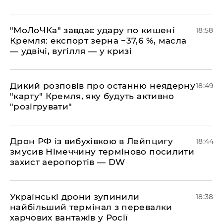
​"МоЛоЧКа" завдає удару по кишені
18:58
Кремля: експорт зерна −37,6 %, масла
— удвічі, вугілля — у кризі
​Дикий розповів про останню неядерну
18:49
"карту" Кремля, яку будуть активно
"розігрувати"
​Дрон РФ із вибухівкою в Лейпцигу
18:44
змусив Німеччину терміново посилити
захист аеропортів — DW
​Українські дрони зупинили
18:38
найбільший термінал з перевалки
харчових вантажів у Росії