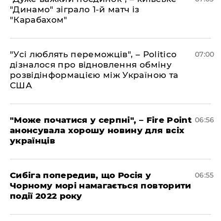
"Динамо" зіграло 1-й матч із
"Карабахом"
"Усі люблять переможців", – Politico
07:00
дізналося про відновлення обміну
розвідінформацією між Україною та
США
"Може початися у серпні", – Fire Point
06:56
анонсувала хорошу новину для всіх
українців
Сибіга попередив, що Росія у
06:55
Чорному морі намагається повторити
події 2022 року