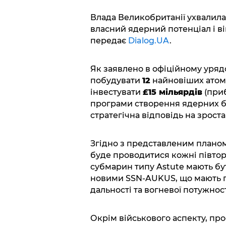
Влада Великобританії ухвалил
власний ядерний потенціал і вій
передає
Dialog.UA
.
Як заявлено в офіційному уря
побудувати
12
найновіших атом
інвестувати
£15 мільярдів
(приб
програми створення ядерних бо
стратегічна відповідь на зроста
Згідно з представленим планом
буде проводитися кожні півтора
субмарин типу Astute мають бут
новими SSN-AUKUS, що мають п
дальності та вогневої потужност
Окрім військового аспекту, пр