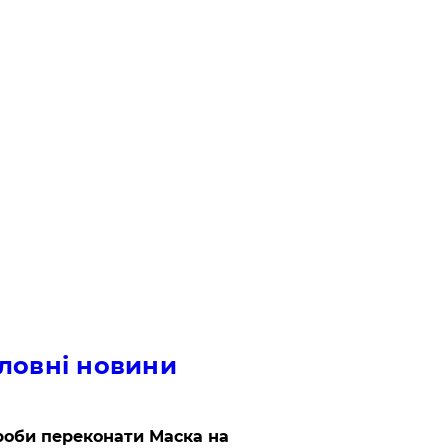
ловні новини
роби переконати Маска на