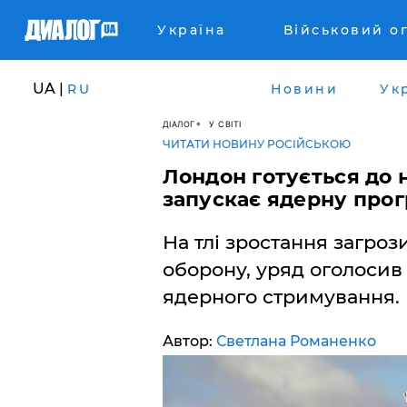
Україна
Військовий о
UA |
RU
Новини
Ук
ДІАЛОГ
У СВІТІ
ЧИТАТИ НОВИНУ РОСІЙСЬКОЮ
Лондон готується до 
запускає ядерну про
На тлі зростання загро
оборону, уряд оголосив
ядерного стримування.
Автор:
Светлана Романенко