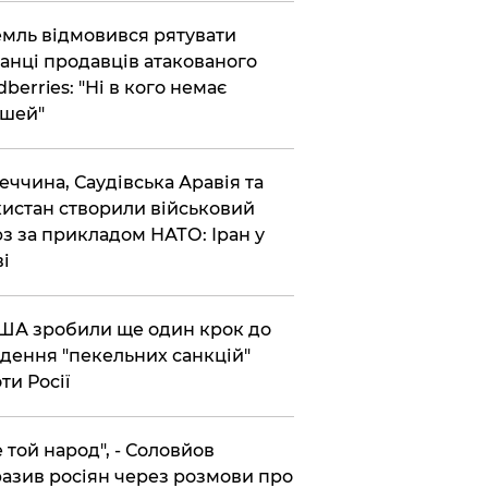
емль відмовився рятувати
анці продавців атакованого
dberries: "Ні в кого немає
шей"
реччина, Саудівська Аравія та
истан створили військовий
з за прикладом НАТО: Іран у
ві
США зробили ще один крок до
дення "пекельних санкцій"
ти Росії
Не той народ", - Соловйов
азив росіян через розмови про