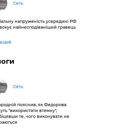
Сеть
іальну напруженість усередині РФ
вокує найнесподіваніший гравець
льше
логи
Сеть
ородній пояснив, як Федорова
уть "використати втемну",
біцявши те, чого виконувати не
раються