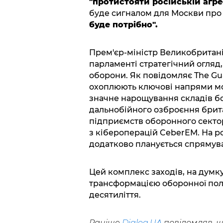
"протистояти російській агрес
буде сигналом для Москви про 
буде потрібно".
Прем'єр-міністр Великобритан
парламенті стратегічний огляд
оборони. Як повідомляє The Gua
охоплюють ключові напрями мо
значне нарощування складів бо
дальнобійного озброєння брит
підприємств оборонного секто
з кібероперацій CeberEM. На р
додатково планується спрямув
Цей комплекс заходів, на думк
трансформацією оборонної полі
десятиліття.
Раніше
Dialog.UA
повідомляв, щ