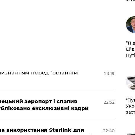
​“Пі
Ейд
Пут
 визнанням перед "останнім
23:19
"Пут
нецький аеропорт і спалив
22:52
Укр
убліковано ексклюзивні кадри
зас
а використання Starlink для
22:40