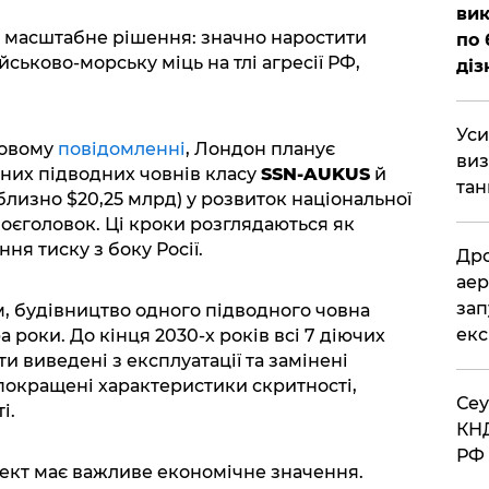
вик
а масштабне рішення: значно наростити
по 
ськово-морську міць на тлі агресії РФ,
діз
​Ус
довому
повідомленні
, Лондон планує
виз
них підводних човнів класу
SSN-AUKUS
й
тан
лизно $20,25 млрд) у розвиток національної
єголовок. Ці кроки розглядаються як
ння тиску з боку Росії.
​Др
аер
зап
, будівництво одного підводного човна
екс
 роки. До кінця 2030-х років всі 7 діючих
и виведені з експлуатації та замінені
окращені характеристики скритності,
​Се
і.
КНД
РФ 
оект має важливе економічне значення.