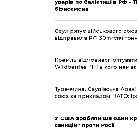
ударів по балістиці в РФ - 
бізнесмена
​Сеул рятує військового со
відправила РФ 30 тисяч тон
​Кремль відмовився рятуват
Wildberries: "Ні в кого нема
​Туреччина, Саудівська Арав
союз за прикладом НАТО: Іра
​У США зробили ще один к
санкцій" проти Росії