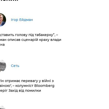
Ігор Ейдман
дставить голову під табакерку”, –
ман описав сценарій краху влади
іна
Сеть
ін отримає перевагу у війні з
аїною", – колумніст Bloomberg
теріг Захід від помилки