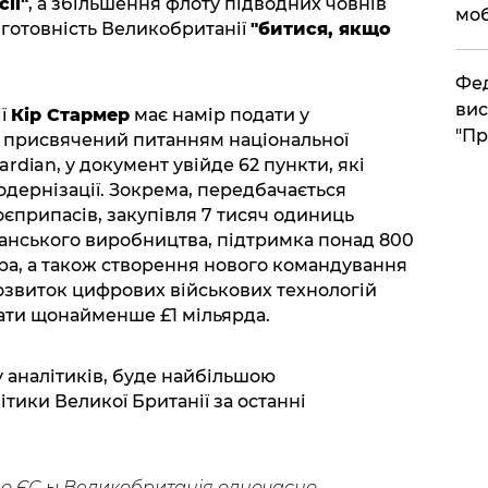
ії"
, а збільшення флоту підводних човнів
моб
готовність Великобританії
"битися, якщо
​Фе
вис
ії
Кір Стармер
має намір подати у
"Пр
, присвячений питанням національної
rdian, у документ увійде 62 пункти, які
дернізації. Зокрема, передбачається
єприпасів, закупівля 7 тисяч одиниць
анського виробництва, підтримка понад 800
ра, а також створення нового командування
озвиток цифрових військових технологій
ати щонайменше £1 мільярда.
у аналітиків, буде найбільшою
тики Великої Британії за останні
о ЄС ы Великобританія одночасно