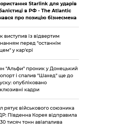
ористання Starlink для ударів
балістиці в РФ - The Atlantic
нався про позицію бізнесмена
ик виступив із відвертим
нанням перед "останнім
цем" у кар'єрі
он "Альфи" проник у Донецький
опорт і спалив "Шахед" ще до
уску: опубліковано
клюзивні кадри
ул рятує військового союзника
Р: Південна Корея відправила
30 тисяч тонн авіапалива