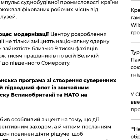
 імпульс суднобудівної промисловості країни
сококваліфікованих робочих місць від
​Кр
лузей.
гам
Wil
гро
оцес модернізації
Центру розроблення
ції не тільки зміцнять національну ядерну
 зайнятість близько 9 тисяч фахівців
​Ту
кож тисяч працівників по всій Великій
Пак
ї до південного Сомерсету.
сою
гні
нська програма зі створення суверенних
ий підводний флот із звичайним
​У 
еку Великобританії та НАТО на
вве
про
бив особливий акцент на тому, що дії
евентивним заходом, а й чітким посланням
​'"
дон повинен діяти рішуче, щоб
обр