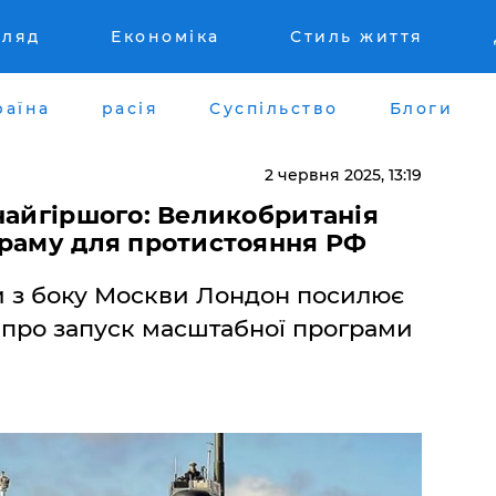
гляд
Економіка
Стиль життя
раїна
расія
Суспільство
Блоги
2 червня 2025, 13:19
найгіршого: Великобританія
граму для протистояння РФ
зи з боку Москви Лондон посилює
 про запуск масштабної програми