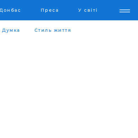
Донбас
Преса
У світі
Думка
Стиль життя