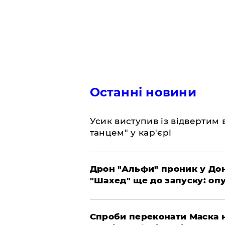
Останні новини
​Усик виступив із відвертим
танцем" у кар'єрі
​Дрон "Альфи" проник у До
"Шахед" ще до запуску: оп
​Спроби переконати Маска н