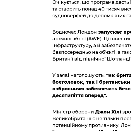
Очікується, що програма дасть
та створить понад 40 тисяч ви
судноверфей до допоміжних га
Водночас Лондон
запускає пр
атомної зброї (AWE). Ці інвести
інфраструктуру, а й забезпечать
безпосередньо на об'єкті, а та
Британії від північної Шотланді
У заяві наголошують:
"Як брита
боєголовок, так і британськ
озброєнням забезпечать безп
десятиліття вперед".
Міністр оборони
Джон Хілі
зро
Великобританії є не тільки пр
потенційному противнику: Лон