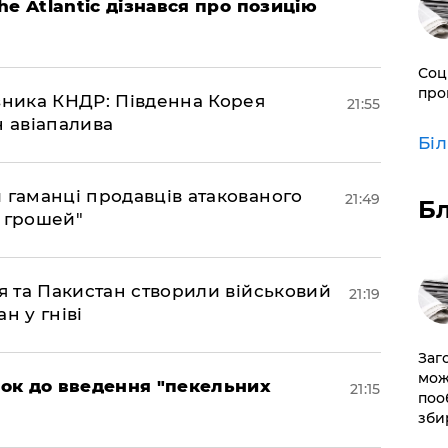
The Atlantic дізнався про позицію
Соц
про
юзника КНДР: Південна Корея
21:55
н авіапалива
Бі
и гаманці продавців атакованого
21:49
Б
є грошей"
ія та Пакистан створили військовий
21:19
н у гніві
Заг
мож
рок до введення "пекельних
21:15
поо
зби