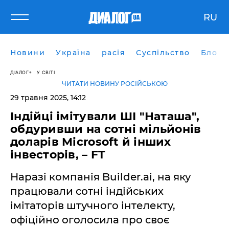
RU
Новини
Україна
расія
Суспільство
Блоги
ДІАЛОГ
У СВІТІ
ЧИТАТИ НОВИНУ РОСІЙСЬКОЮ
29 травня 2025, 14:12
Індійці імітували ШІ "Наташа",
обдуривши на сотні мільйонів
доларів Microsoft й інших
інвесторів, – FT
Наразі компанія Builder.ai, на яку
працювали сотні індійських
імітаторів штучного інтелекту,
офіційно оголосила про своє