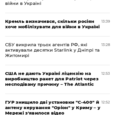
війни в Україні
Кремль визначився, скільки росіян
13:39
хоче мобілізувати для війни в Україні
СБУ викрила трьох агентів РФ, які
13:28
активували десятки Starlink у Дніпрі та
Житомирі
США не дають Україні ліцензію на
12:53
виробництво ракет для Patriot через
несподівану причину – The Atlantic
ГУР знищило дві установки "С-400" й
12:52
антену керування "Оріон" у Криму – у
Мережі з'явилося відео