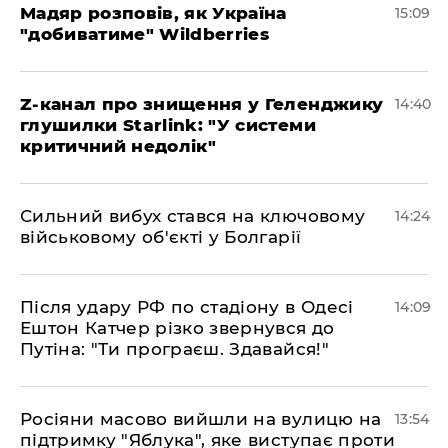
Мадяр розповів, як Україна
15:09
"добиватиме" Wildberries
Z-канал про знищення у Геленджику
14:40
глушилки Starlink: "У системи
критичний недолік"
Сильний вибух стався на ключовому
14:24
військовому об'єкті у Болгарії
Після удару РФ по стадіону в Одесі
14:09
Ештон Катчер різко звернувся до
Путіна: "Ти програєш. Здавайся!"
Росіяни масово вийшли на вулицю на
13:54
підтримку "Яблука", яке виступає проти