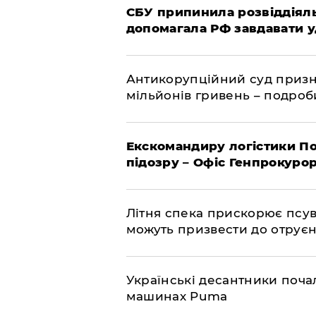
СБУ припинила розвіддіяль
допомагала РФ завдавати у
Антикорупційний суд призна
мільйонів гривень – подро
Екскомандиру логістики По
підозру – Офіс Генпрокуро
Літня спека прискорює псув
можуть призвести до отру
Українські десантники поча
машинах Puma