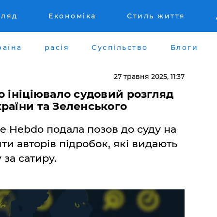
гляд
Економіка
Стиль життя
раїна
расія
Суспільство
Блоги
27 травня 2025, 11:37
o ініціювало судовий розгляд
раїни та Зеленського
ie Hebdo подала позов до суду на
ти авторів підробок, які видають
за сатиру.