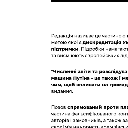
Редакція називає це частиною
метою якої є
дискредитація Ук
підтримки
. Підробки намагаю
та висміюють європейських лід
"Численні звіти та розсліду
машина Путіна - це також і м
чим, щоб впливати на громад
видання.
Позов
спрямований проти пл
частина фальсифікованого конт
авторів і замовників, а також 
своє ім'я на користь кремлівсь