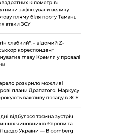
 квадратних кілометрів:
утники зафіксували велику
тову пляму біля порту Тамань
ля атаки ЗСУ
тін слабкий", – відомий Z-
ськкор кореспондент
нуватив главу Кремля у провалі
ни
ерело розкрило можливі
рові плани Драпатого: Маркусу
рокують важливу посаду в ЗСУ
Відні відбулася таємна зустріч
ишніх чиновників Європи та
ії щодо України — Bloomberg