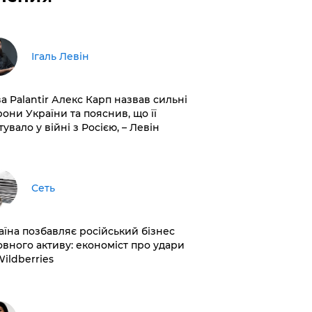
Ігаль Левін
ва Palantir Алекс Карп назвав сильні
рони України та пояснив, що її
увало у війні з Росією, – Левін
Сеть
раїна позбавляє російський бізнес
овного активу: економіст про удари
Wildberries