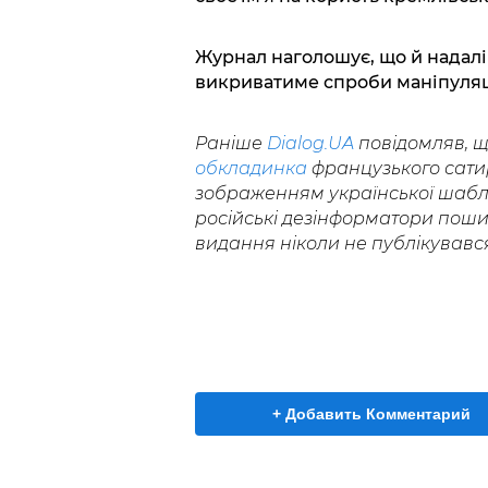
Журнал наголошує, що й надалі
викриватиме спроби маніпуляц
Раніше
Dialog.UA
повідомляв, щ
обкладинка
французького сатир
зображенням української шаблі
російські дезінформатори пош
видання ніколи не публікувавс
+ Добавить Комментарий