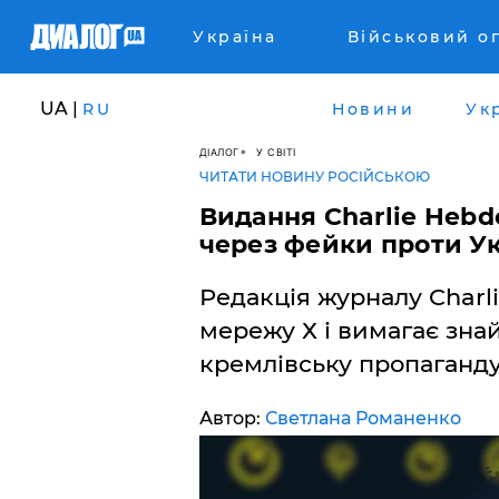
Україна
Військовий о
UA |
RU
Новини
Ук
ДІАЛОГ
У СВІТІ
ЧИТАТИ НОВИНУ РОСІЙСЬКОЮ
Видання Charlie Hebd
через фейки проти Ук
Редакція журналу Charl
мережу Х і вимагає знай
кремлівську пропаганду 
Автор:
Светлана Романенко