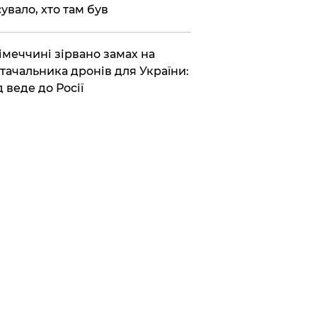
сувало, хто там був
Німеччині зірвано замах на
тачальника дронів для України:
д веде до Росії