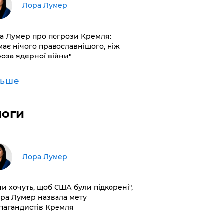
​Лора Лумер
а Лумер про погрози Кремля:
має нічого православнішого, ніж
роза ядерної війни"
льше
логи
​Лора Лумер
ни хочуть, щоб США були підкорені",
ора Лумер назвала мету
пагандистів Кремля