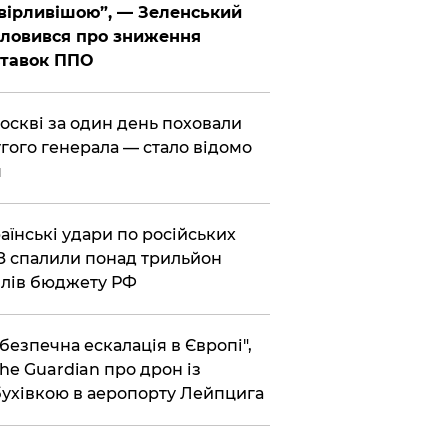
вірливішою”, — Зеленський
ловився про зниження
ставок ППО
Москві за один день поховали
гого генерала — стало відомо
я
раїнські удари по російських
 спалили понад трильйон
лів бюджету РФ
ебезпечна ескалація в Європі",
he Guardian про дрон із
ухівкою в аеропорту Лейпцига