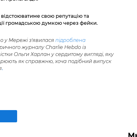
 відстоюватиме свою репутацію та
ії громадською думкою через фейки.
о у Мережі з'явилася
підроблена
ичного журналу Charlie Hebdo із
стки Ольги Харлан у сердитому вигляді, яку
ирюють як справжню, хоча подібний випуск
я
.
М