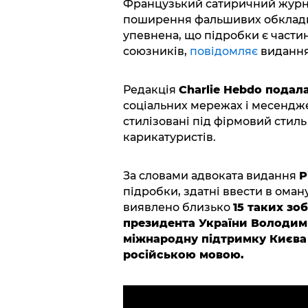
Французький сатиричний журнал
поширення фальшивих обкладин
упевнена, що підробки є частин
союзників,
повідомляє
видання 
Редакція
Charlie Hebdo подал
соціальних мережах і месендже
стилізовані під фірмовий стил
карикатуристів.
За словами адвоката видання
Р
підробки, здатні ввести в оману
виявлено близько
15 таких зо
президента України Володими
міжнародну підтримку Києва
російською мовою.