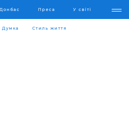
Донбас
Преса
У світі
Думка
Стиль життя