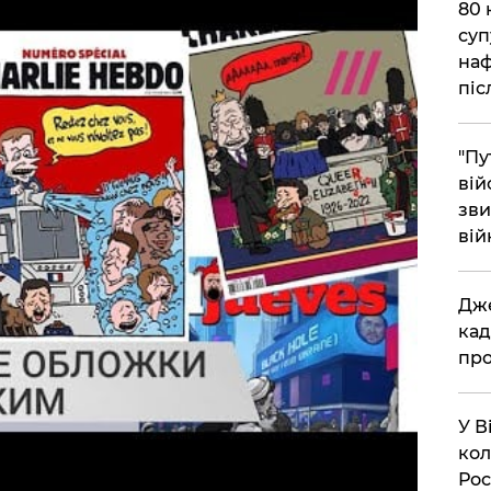
​80
суп
наф
піс
"Пу
вій
зви
вій
​Дж
кад
про
​У 
кол
Рос