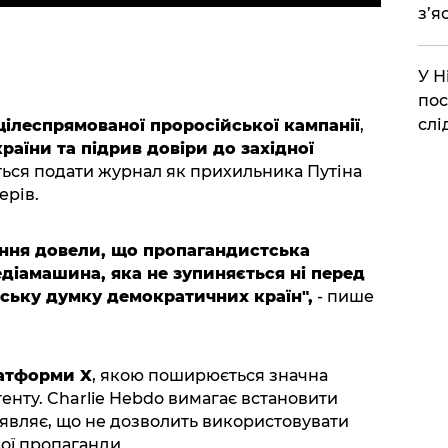
з’я
​У 
пос
слі
цілеспрямованої проросійської кампанії
,
раїни та підрив довіри до західної
ться подати журнал як прихильника Путіна
ерів.
вання довели, що пропагандистська
едіамашина, яка не зупиняється ні перед
ську думку демократичних країн",
- пише
атформи X
, якою поширюється значна
енту. Charlie Hebdo вимагає встановити
заявляє, що не дозволить використовувати
кої пропаганди.