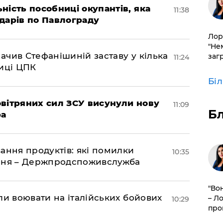
ність пособниці окупантів, яка
11:38
дарів по Павлограду
Лор
"Не
чив Стефанішиній заставу у кілька
заг
11:24
биці ЦПК
Бі
вітряних сил ЗСУ висунули нову
11:09
Б
ра
ання продуктів: які помилки
10:35
єння – Держпродспоживслужба
"Во
ли воювати на італійських бойових
– Л
10:29
про