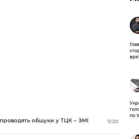
Гла
сто
врят
​Ук
гол
по 
 проводять обшуки у ТЦК – ЗМІ
12:20