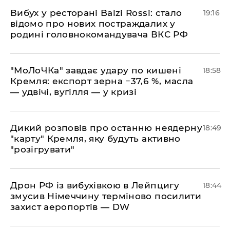
​Вибух у ресторані Balzi Rossi: стало
19:16
відомо про нових постраждалих у
родині головнокомандувача ВКС РФ
​"МоЛоЧКа" завдає удару по кишені
18:58
Кремля: експорт зерна −37,6 %, масла
— удвічі, вугілля — у кризі
​Дикий розповів про останню неядерну
18:49
"карту" Кремля, яку будуть активно
"розігрувати"
​Дрон РФ із вибухівкою в Лейпцигу
18:44
змусив Німеччину терміново посилити
захист аеропортів — DW