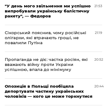
​"У день мого звільнення ми успішно
21:53
випробували українську балістичну
ракету", — Федоров
​Сікорський пояснив, чому російські
21:19
олігархи, які втрачають гроші, не
повалили Путіна
​Пропаганда не діє: частка росіян, які
20:52
вважають війну проти України
успішною, впала до мінімуму
​Опозиція в Польщі пообіцяла
20:44
депортувати частину українських
чоловіків — кого це може торкнутися