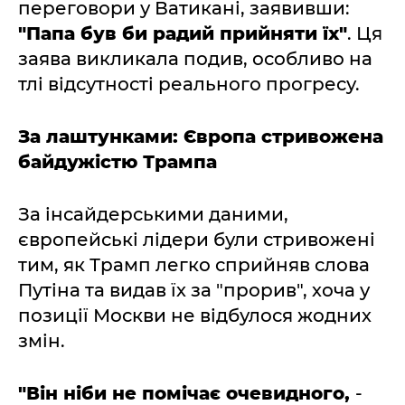
переговори у Ватикані, заявивши:
"Папа був би радий прийняти їх"
. Ця
заява викликала подив, особливо на
тлі відсутності реального прогресу.
За лаштунками: Європа стривожена
байдужістю Трампа
За інсайдерськими даними,
європейські лідери були стривожені
тим, як Трамп легко сприйняв слова
Путіна та видав їх за "прорив", хоча у
позиції Москви не відбулося жодних
змін.
"Він ніби не помічає очевидного,
-