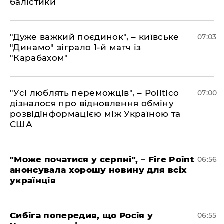
балістики
"Дуже важкий поєдинок", – київське
07:03
"Динамо" зіграло 1-й матч із
"Карабахом"
"Усі люблять переможців", – Politico
07:00
дізналося про відновлення обміну
розвідінформацією між Україною та
США
"Може початися у серпні", – Fire Point
06:56
анонсувала хорошу новину для всіх
українців
Сибіга попередив, що Росія у
06:55