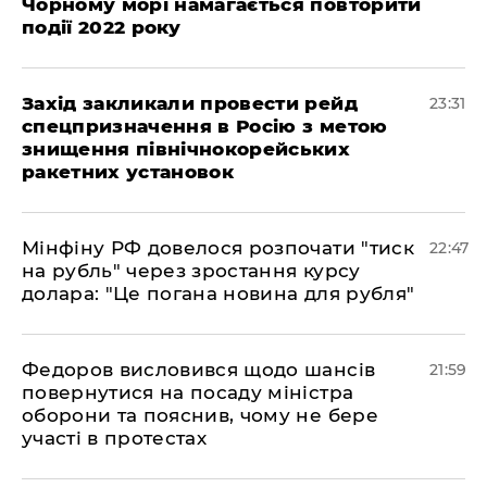
Чорному морі намагається повторити
події 2022 року
​Захід закликали провести рейд
23:31
спецпризначення в Росію з метою
знищення північнокорейських
ракетних установок
​Мінфіну РФ довелося розпочати "тиск
22:47
на рубль" через зростання курсу
долара: "Це погана новина для рубля"
​Федоров висловився щодо шансів
21:59
повернутися на посаду міністра
оборони та пояснив, чому не бере
участі в протестах