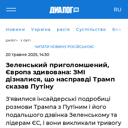
RU
Новини
Україна
расія
Суспільство
Блоги
ДІАЛОГ
У СВІТІ
ЧИТАТИ НОВИНУ РОСІЙСЬКОЮ
20 травня 2025, 14:30
Зеленський приголомшений,
Європа здивована: ЗМІ
дізналися, що насправді Трамп
сказав Путіну
З'явилися інсайдерські подробиці
розмови Трампа з Путіним і його
подальшого дзвінка Зеленському та
лідерам ЄС, і вони викликали тривогу