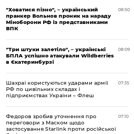
"Ховатися пізно", – український
08:50
пранкер Вольнов проник на нараду
Міноборони РФ із представниками
ВПК
"Три штуки залетіло", – українські
08:09
БПЛА успішно атакували Wildberries
в Єкатеринбурзі
Шахраї користуються ударами армії
07:35
РФ по цивільних складах і
підприємствах України – Флеш
Федоров зробив уточнення про
07:10
переговори з Маском щодо
застосування Starlink проти російської